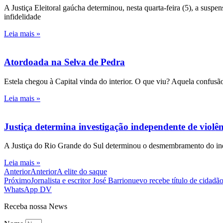
A Justiça Eleitoral gaúcha determinou, nesta quarta-feira (5), a susp
infidelidade
Leia mais »
Atordoada na Selva de Pedra
Estela chegou à Capital vinda do interior. O que viu? Aquela confusão
Leia mais »
Justiça determina investigação independente de viol
A Justiça do Rio Grande do Sul determinou o desmembramento do inqué
Leia mais »
Anterior
Anterior
A elite do saque
Próximo
Jornalista e escritor José Barrionuevo recebe título de cida
WhatsApp DV
Receba nossa News