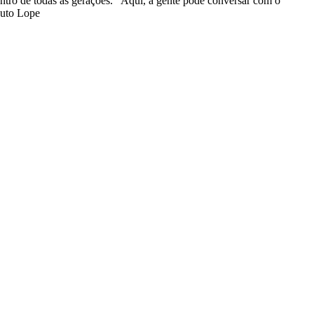
ontro de todas as gerações. “Aqui, a gente pode conversar com o
Guto Lope