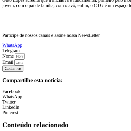
Guto Lopes acredita que a iniciativa é fundamental, primeiro pelo mo
jovem, com o pai de família, com o avô, enfim, o CTG é um espaço fé
Participe de nossos canais e assine nossa NewsLetter
WhatsApp
Telegram
Nome
Email
Cadastrar
Compartilhe esta notícia:
Facebook
WhatsApp
Twitter
LinkedIn
Pinterest
Conteúdo relacionado