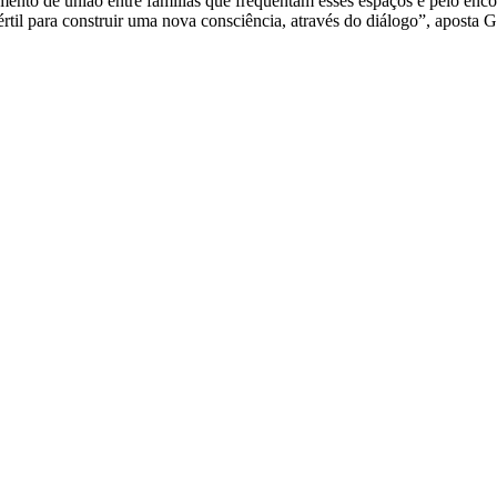
mento de união entre famílias que frequentam esses espaços e pelo enc
rtil para construir uma nova consciência, através do diálogo”, aposta 