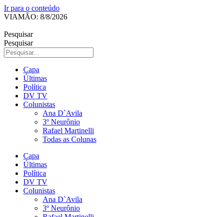
Ir para o conteúdo
VIAMÃO: 8/8/2026
Pesquisar
Pesquisar
Capa
Últimas
Política
DV TV
Colunistas
Ana D`Avila
3º Neurônio
Rafael Martinelli
Todas as Colunas
Capa
Últimas
Política
DV TV
Colunistas
Ana D`Avila
3º Neurônio
Rafael Martinelli