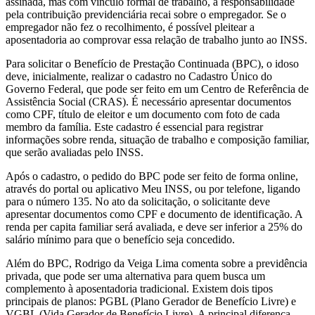
assinada, mas com vínculo formal de trabalho, a responsabilidade
pela contribuição previdenciária recai sobre o empregador. Se o
empregador não fez o recolhimento, é possível pleitear a
aposentadoria ao comprovar essa relação de trabalho junto ao INSS.
Para solicitar o Benefício de Prestação Continuada (BPC), o idoso
deve, inicialmente, realizar o cadastro no Cadastro Único do
Governo Federal, que pode ser feito em um Centro de Referência de
Assistência Social (CRAS). É necessário apresentar documentos
como CPF, título de eleitor e um documento com foto de cada
membro da família. Este cadastro é essencial para registrar
informações sobre renda, situação de trabalho e composição familiar,
que serão avaliadas pelo INSS.
Após o cadastro, o pedido do BPC pode ser feito de forma online,
através do portal ou aplicativo Meu INSS, ou por telefone, ligando
para o número 135. No ato da solicitação, o solicitante deve
apresentar documentos como CPF e documento de identificação. A
renda per capita familiar será avaliada, e deve ser inferior a 25% do
salário mínimo para que o benefício seja concedido.
Além do BPC, Rodrigo da Veiga Lima comenta sobre a previdência
privada, que pode ser uma alternativa para quem busca um
complemento à aposentadoria tradicional. Existem dois tipos
principais de planos: PGBL (Plano Gerador de Benefício Livre) e
VGBL (Vida Gerador de Benefício Livre). A principal diferença