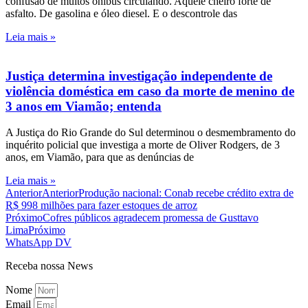
confusão de muitos ônibus circulando. Aquele cheiro forte de
asfalto. De gasolina e óleo diesel. E o descontrole das
Leia mais »
Justiça determina investigação independente de
violência doméstica em caso da morte de menino de
3 anos em Viamão; entenda
A Justiça do Rio Grande do Sul determinou o desmembramento do
inquérito policial que investiga a morte de Oliver Rodgers, de 3
anos, em Viamão, para que as denúncias de
Leia mais »
Anterior
Anterior
Produção nacional: Conab recebe crédito extra de
R$ 998 milhões para fazer estoques de arroz
Próximo
Cofres públicos agradecem promessa de Gusttavo
Lima
Próximo
WhatsApp DV
Receba nossa News
Nome
Email