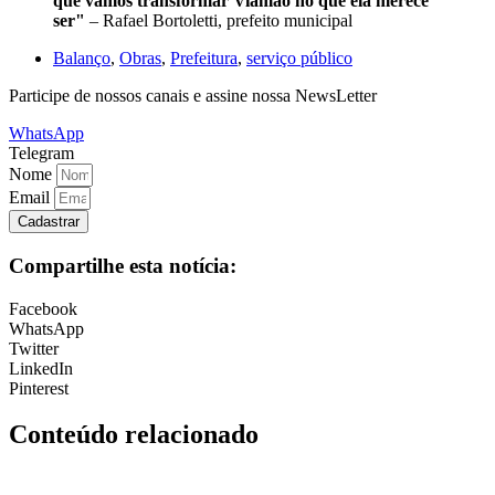
que vamos transformar Viamão no que ela merece
ser"
– Rafael Bortoletti, prefeito municipal
Balanço
,
Obras
,
Prefeitura
,
serviço público
Participe de nossos canais e assine nossa NewsLetter
WhatsApp
Telegram
Nome
Email
Cadastrar
Compartilhe esta notícia:
Facebook
WhatsApp
Twitter
LinkedIn
Pinterest
Conteúdo relacionado