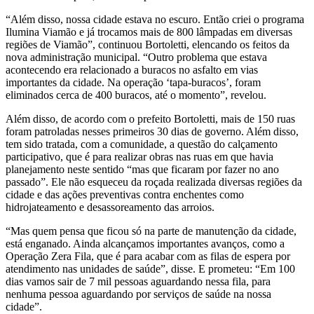
“Além disso, nossa cidade estava no escuro. Então criei o programa
Ilumina Viamão e já trocamos mais de 800 lâmpadas em diversas
regiões de Viamão”, continuou Bortoletti, elencando os feitos da
nova administração municipal. “Outro problema que estava
acontecendo era relacionado a buracos no asfalto em vias
importantes da cidade. Na operação ‘tapa-buracos’, foram
eliminados cerca de 400 buracos, até o momento”, revelou.
Além disso, de acordo com o prefeito Bortoletti, mais de 150 ruas
foram patroladas nesses primeiros 30 dias de governo. Além disso,
tem sido tratada, com a comunidade, a questão do calçamento
participativo, que é para realizar obras nas ruas em que havia
planejamento neste sentido “mas que ficaram por fazer no ano
passado”. Ele não esqueceu da roçada realizada diversas regiões da
cidade e das ações preventivas contra enchentes como
hidrojateamento e desassoreamento das arroios.
“Mas quem pensa que ficou só na parte de manutenção da cidade,
está enganado. Ainda alcançamos importantes avanços, como a
Operação Zera Fila, que é para acabar com as filas de espera por
atendimento nas unidades de saúde”, disse. E prometeu: “Em 100
dias vamos sair de 7 mil pessoas aguardando nessa fila, para
nenhuma pessoa aguardando por serviços de saúde na nossa
cidade”.