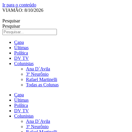
Ir para o conteúdo
VIAMÃO: 8/10/2026
Pesquisar
Pesquisar
Capa
Últimas
Política
DV TV
Colunistas
Ana D`Avila
3º Neurônio
Rafael Martinelli
Todas as Colunas
Capa
Últimas
Política
DV TV
Colunistas
Ana D`Avila
3º Neurônio
Rafael Martinelli