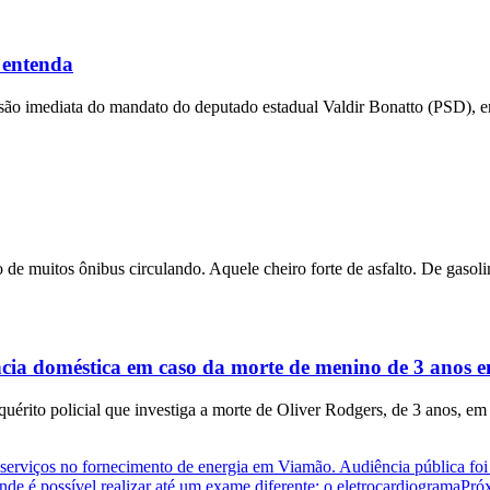
 entenda
ensão imediata do mandato do deputado estadual Valdir Bonatto (PSD), e
 de muitos ônibus circulando. Aquele cheiro forte de asfalto. De gasolin
ência doméstica em caso da morte de menino de 3 anos
rito policial que investiga a morte de Oliver Rodgers, de 3 anos, em
serviços no fornecimento de energia em Viamão. Audiência pública fo
onde é possível realizar até um exame diferente: o eletrocardiograma
Pró