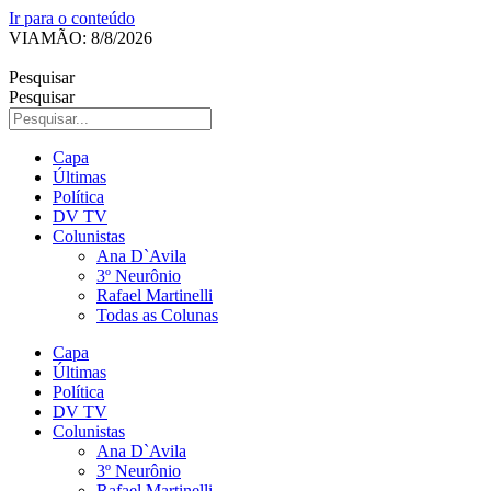
Ir para o conteúdo
VIAMÃO: 8/8/2026
Pesquisar
Pesquisar
Capa
Últimas
Política
DV TV
Colunistas
Ana D`Avila
3º Neurônio
Rafael Martinelli
Todas as Colunas
Capa
Últimas
Política
DV TV
Colunistas
Ana D`Avila
3º Neurônio
Rafael Martinelli