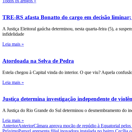
Todos os artigos »
TRE-RS afasta Bonatto do cargo em decisão liminar;
A Justiça Eleitoral gaúcha determinou, nesta quarta-feira (5), a susp
infidelidade
Leia mais »
Atordoada na Selva de Pedra
Estela chegou à Capital vinda do interior. O que viu? Aquela confusão
Leia mais »
Justiça determina investigação independente de viol
A Justiça do Rio Grande do Sul determinou o desmembramento do inqué
Leia mais »
Anterior
Anterior
Câmara aprova moção de repúdio à Equatorial pelos 
Próximo
Panvel apresenta filial inovadora instalada no bairro Cecília 