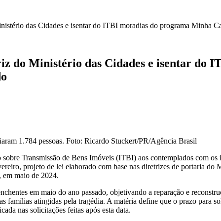
 Ministério das Cidades e isentar do ITBI moradias do programa Minha 
riz do Ministério das Cidades e isentar d
do
aram 1.784 pessoas. Foto: Ricardo Stuckert/PR/Agência Brasil
sto sobre Transmissão de Bens Imóveis (ITBI) aos contemplados com 
eiro, projeto de lei elaborado com base nas diretrizes de portaria do 
l, em maio de 2024.
s enchentes em maio do ano passado, objetivando a reparação e reconstr
s famílias atingidas pela tragédia. A matéria define que o prazo para s
cada nas solicitações feitas após esta data.