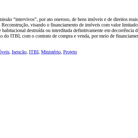
são “intervivos”, por ato oneroso, de bens imóveis e de direitos reais 
Reconstrução, visando o financiamento de imóveis com valor limitado
 habitacional destruída ou interditada definitivamente em decorrência 
ão do ITBI, com o contrato de compra e venda, por meio de financiame
óveis
,
Isenção
,
ITBI
,
Ministério
,
Projeto