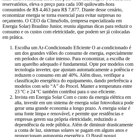
reservatórios, eleva o preço para cada 100 quilowatts-hora
consumidos de R$ 4,463 para R$ 7,877. Diante desse cenário,
economizar energia se torna essencial para evitar surpresas no
orçamento. O CEO da ClimaSolis, (empresa especializada em
Energia Solar) Braulino Junior, reuniu algumas dicas para reduzir o
consumo e os custos com eletricidade, que podem ser já colocadas
em prática.
Escolha um Ar-Condicionado Eficiente O ar-condicionado é
um dos grandes vilões do consumo de energia, especialmente
em períodos de calor intenso. Para economizar, a escolha de
um aparelho adequado é fundamental. Opte por modelos com
tecnologia inverter, que ajustam automaticamente a potência e
reduzem o consumo em até 40%. Além disso, verifique a
classificação energética do equipamento, dando preferência a
modelos com selo “A” do Procel. Manter a temperatura entre
23 °C e 24 °C também contribui para o uso eficiente.
Invista em Energia Solar Com o custo da energia elétrica em
alta, investir em um sistema de energia solar fotovoltaica pode
gerar uma grande economia a longo prazo. A energia solar é
uma fonte limpa e renovável, e permite que residências e
empresas gerem sua própria eletricidade, reduzindo a
dependência da rede pública. Além de diminuir drasticamente
a conta de luz, sistemas solares se pagam em alguns anos e
proporcionam autonomia energética. O Brasil possui