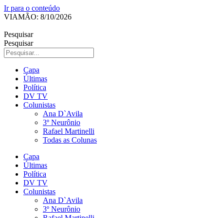
Ir para o conteúdo
VIAMÃO: 8/10/2026
Pesquisar
Pesquisar
Capa
Últimas
Política
DV TV
Colunistas
Ana D`Avila
3º Neurônio
Rafael Martinelli
Todas as Colunas
Capa
Últimas
Política
DV TV
Colunistas
Ana D`Avila
3º Neurônio
Rafael Martinelli