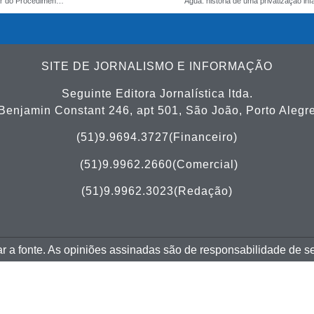
Prazo para interpor recursos contra o resultado preliminar do Procedimento de Heteroidentificação do concurso público da CMV encerra hoje
Água: história de uma privatização in
SITE DE JORNALISMO E INFORMAÇÃO
Seguinte Editora Jornalística ltda.
Benjamin Constant 246, apt 501, São João, Porto Alegr
(51)9.9694.3727(Financeiro)
(51)
9.9962.2660(Comercial)
(51)9.9962.3023(Redação)
tar a fonte. As opiniões assinadas são de responsabilidade de s