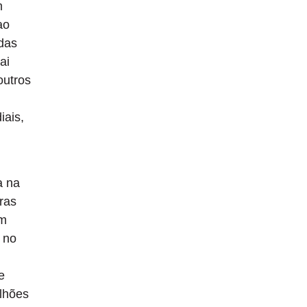
m
ao
das
ai
outros
iais,
a na
ras
em
 no
e
ilhões