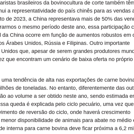
ristas brasileiros da bovinocultura de corte também tê
ui a representatividade do país chinês para as vendas 
sto de 2023, a China representava mais de 50% das ven
erarmos o mesmo período deste ano, essa participação c
l da China ocorre em função de aumentos robustos em 
s Árabes Unidos, Rússia e Filipinas. Outro importante
 Unidos que, apesar de serem grandes produtores mund
z que encontram um cenário de baixa oferta no próprio
uma tendência de alta nas exportações de carne bovin
lhões de toneladas. No entanto, diferentemente das out
ção ao volume a ser obtido neste ano, sendo estimada 
ssa queda é explicada pelo ciclo pecuário, uma vez que
imento de reversão do ciclo, onde haverá crescimento
menor disponibilidade de animais para abate no médio 
de interna para carne bovina deve ficar próxima a 6,2 m