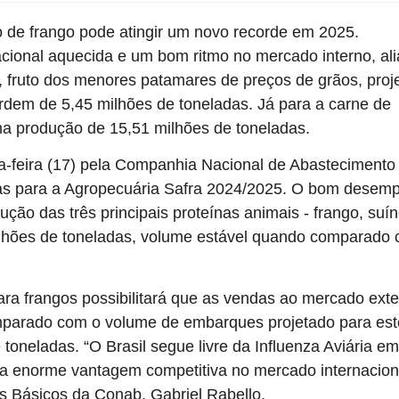
 de frango pode atingir um novo recorde em 2025.
cional aquecida e um bom ritmo no mercado interno, al
, fruto dos menores patamares de preços de grãos, proj
ordem de 5,45 milhões de toneladas. Já para a carne de
a produção de 15,51 milhões de toneladas.
a-feira (17) pela Companhia Nacional de Abastecimento
vas para a Agropecuária Safra 2024/2025. O bom desem
ução das três principais proteínas animais - frango, suí
ilhões de toneladas, volume estável quando comparado
ra frangos possibilitará que as vendas ao mercado ext
arado com o volume de embarques projetado para est
toneladas. “O Brasil segue livre da Influenza Aviária em
ma enorme vantagem competitiva no mercado internaciona
os Básicos da Conab, Gabriel Rabello.