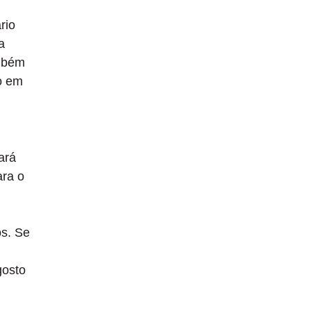
rio
a
ambém
o em
ará
ara o
os. Se
gosto