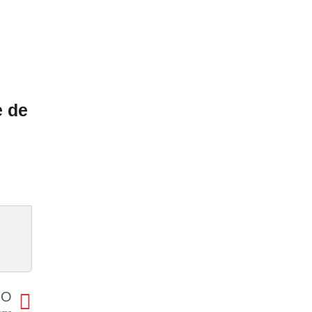
e de
MO