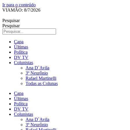
Ir para o conteúdo
VIAMÃO: 8/7/2026
Pesquisar
Pesquisar
Capa
Últimas
Política
DV TV
Colunistas
Ana D`Avila
3º Neurônio
Rafael Martinelli
Todas as Colunas
Capa
Últimas
Política
DV TV
Colunistas
Ana D`Avila
3º Neurônio
Rafael Martinelli