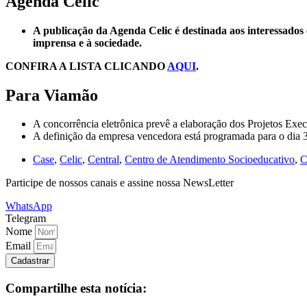
Agenda Celic
A publicação da Agenda Celic é destinada aos interessados e
imprensa e à sociedade.
CONFIRA A LISTA CLICANDO
AQUI
.
Para Viamão
A concorrência eletrônica prevê a elaboração dos Projetos Ex
A definição da empresa vencedora está programada para o dia 3
Case
,
Celic
,
Central
,
Centro de Atendimento Socioeducativo
,
C
Participe de nossos canais e assine nossa NewsLetter
WhatsApp
Telegram
Nome
Email
Cadastrar
Compartilhe esta notícia: