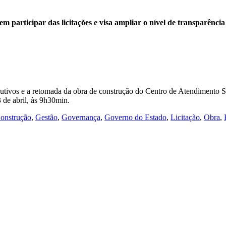
m participar das licitações e visa ampliar o nível de transparência
ecutivos e a retomada da obra de construção do Centro de Atendiment
 de abril, às 9h30min.
onstrução
,
Gestão
,
Governança
,
Governo do Estado
,
Licitação
,
Obra
,