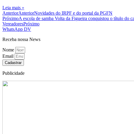
Leia mais »
Anterior
Anterior
Novidades do IRPF e do portal da PGFN
Próximo
A escola de samba Volta da Figueira conquistou o título do c
Vereadores
Próximo
WhatsApp DV
Receba nossa News
Nome
Email
Cadastrar
Publicidade