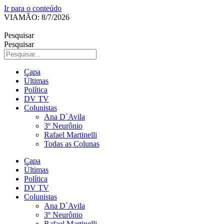
Ir para o conteúdo
VIAMÃO: 8/7/2026
Pesquisar
Pesquisar
Capa
Últimas
Política
DV TV
Colunistas
Ana D`Avila
3º Neurônio
Rafael Martinelli
Todas as Colunas
Capa
Últimas
Política
DV TV
Colunistas
Ana D`Avila
3º Neurônio
Rafael Martinelli