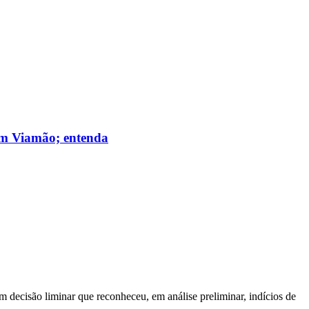
 em Viamão; entenda
m decisão liminar que reconheceu, em análise preliminar, indícios de