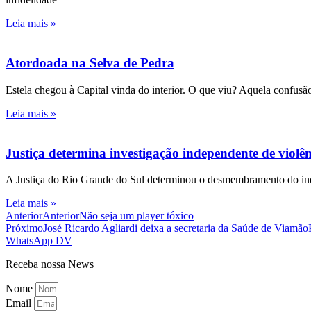
Leia mais »
Atordoada na Selva de Pedra
Estela chegou à Capital vinda do interior. O que viu? Aquela confusão
Leia mais »
Justiça determina investigação independente de viol
A Justiça do Rio Grande do Sul determinou o desmembramento do inqué
Leia mais »
Anterior
Anterior
Não seja um player tóxico
Próximo
José Ricardo Agliardi deixa a secretaria da Saúde de Viamão
WhatsApp DV
Receba nossa News
Nome
Email