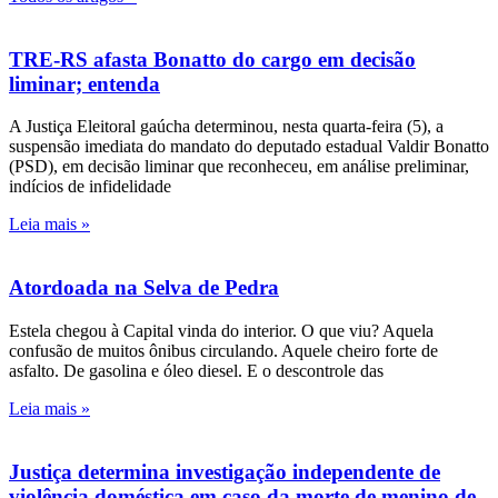
TRE-RS afasta Bonatto do cargo em decisão
liminar; entenda
A Justiça Eleitoral gaúcha determinou, nesta quarta-feira (5), a
suspensão imediata do mandato do deputado estadual Valdir Bonatto
(PSD), em decisão liminar que reconheceu, em análise preliminar,
indícios de infidelidade
Leia mais »
Atordoada na Selva de Pedra
Estela chegou à Capital vinda do interior. O que viu? Aquela
confusão de muitos ônibus circulando. Aquele cheiro forte de
asfalto. De gasolina e óleo diesel. E o descontrole das
Leia mais »
Justiça determina investigação independente de
violência doméstica em caso da morte de menino de