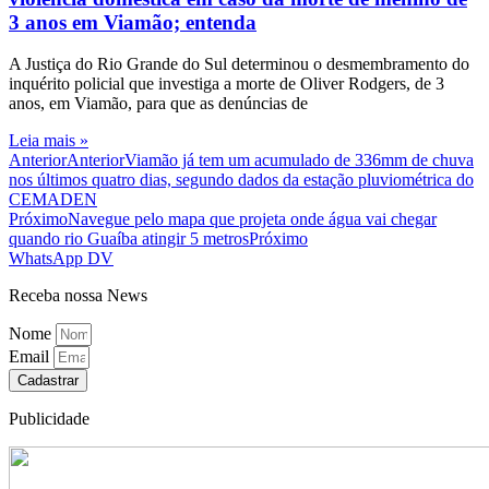
3 anos em Viamão; entenda
A Justiça do Rio Grande do Sul determinou o desmembramento do
inquérito policial que investiga a morte de Oliver Rodgers, de 3
anos, em Viamão, para que as denúncias de
Leia mais »
Anterior
Anterior
Viamão já tem um acumulado de 336mm de chuva
nos últimos quatro dias, segundo dados da estação pluviométrica do
CEMADEN
Próximo
Navegue pelo mapa que projeta onde água vai chegar
quando rio Guaíba atingir 5 metros
Próximo
WhatsApp DV
Receba nossa News
Nome
Email
Cadastrar
Publicidade