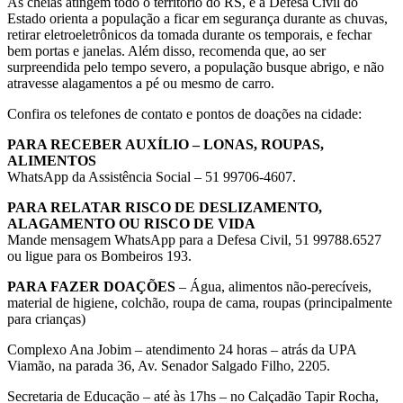
As cheias atingem todo o território do RS, e a Defesa Civil do
Estado orienta a população a ficar em segurança durante as chuvas,
retirar eletroeletrônicos da tomada durante os temporais, e fechar
bem portas e janelas. Além disso, recomenda que, ao ser
surpreendida pelo tempo severo, a população busque abrigo, e não
atravesse alagamentos a pé ou mesmo de carro.
Confira os telefones de contato e pontos de doações na cidade:
PARA RECEBER AUXÍLIO – LONAS, ROUPAS,
ALIMENTOS
WhatsApp da Assistência Social – 51 99706-4607.
PARA RELATAR RISCO DE DESLIZAMENTO,
ALAGAMENTO OU RISCO DE VIDA
Mande mensagem WhatsApp para a Defesa Civil, 51 99788.6527
ou ligue para os Bombeiros 193.
PARA FAZER DOAÇÕES
– Água, alimentos não-perecíveis,
material de higiene, colchão, roupa de cama, roupas (principalmente
para crianças)
Complexo Ana Jobim – atendimento 24 horas – atrás da UPA
Viamão, na parada 36, Av. Senador Salgado Filho, 2205.
Secretaria de Educação – até às 17hs – no Calçadão Tapir Rocha,