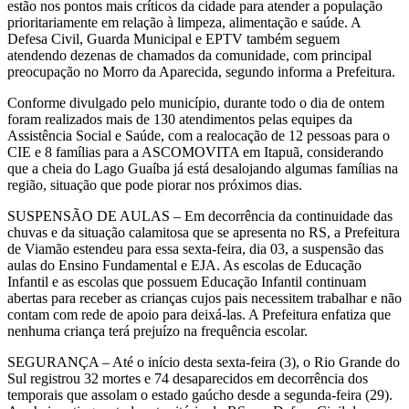
estão nos pontos mais críticos da cidade para atender a população
prioritariamente em relação à limpeza, alimentação e saúde. A
Defesa Civil, Guarda Municipal e EPTV também seguem
atendendo dezenas de chamados da comunidade, com principal
preocupação no Morro da Aparecida, segundo informa a Prefeitura.
Conforme divulgado pelo município, durante todo o dia de ontem
foram realizados mais de 130 atendimentos pelas equipes da
Assistência Social e Saúde, com a realocação de 12 pessoas para o
CIE e 8 famílias para a ASCOMOVITA em Itapuã, considerando
que a cheia do Lago Guaíba já está desalojando algumas famílias na
região, situação que pode piorar nos próximos dias.
SUSPENSÃO DE AULAS – Em decorrência da continuidade das
chuvas e da situação calamitosa que se apresenta no RS, a Prefeitura
de Viamão estendeu para essa sexta-feira, dia 03, a suspensão das
aulas do Ensino Fundamental e EJA. As escolas de Educação
Infantil e as escolas que possuem Educação Infantil continuam
abertas para receber as crianças cujos pais necessitem trabalhar e não
contam com rede de apoio para deixá-las. A Prefeitura enfatiza que
nenhuma criança terá prejuízo na frequência escolar.
SEGURANÇA – Até o início desta sexta-feira (3), o Rio Grande do
Sul registrou 32 mortes e 74 desaparecidos em decorrência dos
temporais que assolam o estado gaúcho desde a segunda-feira (29).