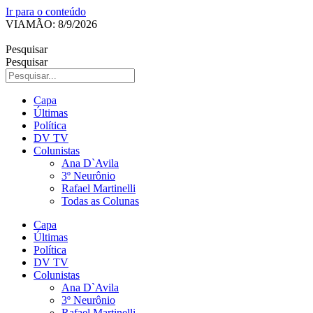
Ir para o conteúdo
VIAMÃO: 8/9/2026
Pesquisar
Pesquisar
Capa
Últimas
Política
DV TV
Colunistas
Ana D`Avila
3º Neurônio
Rafael Martinelli
Todas as Colunas
Capa
Últimas
Política
DV TV
Colunistas
Ana D`Avila
3º Neurônio
Rafael Martinelli