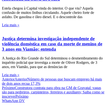
Estela chegou à Capital vinda do interior. O que viu? Aquela
confusão de muitos ônibus circulando. Aquele cheiro forte de
asfalto. De gasolina e óleo diesel. E o descontrole das
Leia mais »
Justiça determina investigação independente de
violência doméstica em caso da morte de menino de
3 anos em Viamão; entenda
A Justiça do Rio Grande do Sul determinou o desmembramento do
inquérito policial que investiga a morte de Oliver Rodgers, de 3
anos, em Viamão, para que as denúncias de
Leia mais »
Anterior
Anterior
Número de pessoas que buscam emprego há mais
de dois anos recua 17,3%
Próximo
Construtora contrata para obra na GM de Gravataí: vagas
são para pedreiros, carpinteiros, ferreiros e auxiliares; Saiba como se
inscrever
Próximo
WhatsApp DV