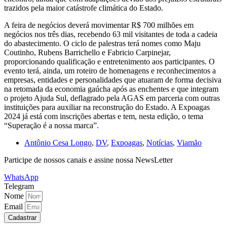
trazidos pela maior catástrofe climática do Estado.
A feira de negócios deverá movimentar R$ 700 milhões em
negócios nos três dias, recebendo 63 mil visitantes de toda a cadeia
do abastecimento. O ciclo de palestras terá nomes como Maju
Coutinho, Rubens Barrichello e Fabricio Carpinejar,
proporcionando qualificação e entretenimento aos participantes. O
evento terá, ainda, um roteiro de homenagens e reconhecimentos a
empresas, entidades e personalidades que atuaram de forma decisiva
na retomada da economia gaúcha após as enchentes e que integram
o projeto Ajuda Sul, deflagrado pela AGAS em parceria com outras
instituições para auxiliar na reconstrução do Estado. A Expoagas
2024 já está com inscrições abertas e tem, nesta edição, o tema
“Superação é a nossa marca”.
Antônio Cesa Longo
,
DV
,
Expoagas
,
Notícias
,
Viamão
Participe de nossos canais e assine nossa NewsLetter
WhatsApp
Telegram
Nome
Email
Cadastrar