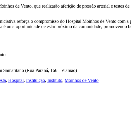
hos de Vento, que realizarão aferição de pressão arterial e testes de gl
 iniciativa reforça o compromisso do Hospital Moinhos de Vento com a 
ssa é uma oportunidade de estar próximo da comunidade, promovendo b
nto
Bom Samaritano (Rua Paraná, 166 - Viamão)
esta
,
Hospital
,
Instituição
,
Instituto
,
Moinhos de Vento