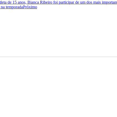
tleta de 15 anos, Bianca Ribeiro foi participar de um dos mais importa
os na temporada
Próximo