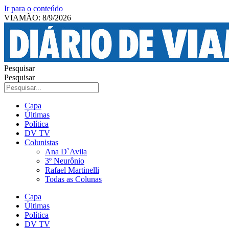
Ir para o conteúdo
VIAMÃO: 8/9/2026
Pesquisar
Pesquisar
Capa
Últimas
Política
DV TV
Colunistas
Ana D`Avila
3º Neurônio
Rafael Martinelli
Todas as Colunas
Capa
Últimas
Política
DV TV