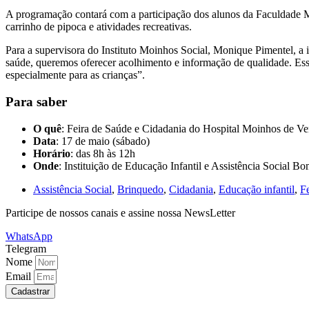
A programação contará com a participação dos alunos da Faculdade Moin
carrinho de pipoca e atividades recreativas.
Para a supervisora do Instituto Moinhos Social, Monique Pimentel, a
saúde, queremos oferecer acolhimento e informação de qualidade. E
especialmente para as crianças”.
Para saber
O quê
: Feira de Saúde e Cidadania do Hospital Moinhos de Ve
Data
: 17 de maio (sábado)
Horário
: das 8h às 12h
Onde
: Instituição de Educação Infantil e Assistência Social 
Assistência Social
,
Brinquedo
,
Cidadania
,
Educação infantil
,
F
Participe de nossos canais e assine nossa NewsLetter
WhatsApp
Telegram
Nome
Email
Cadastrar