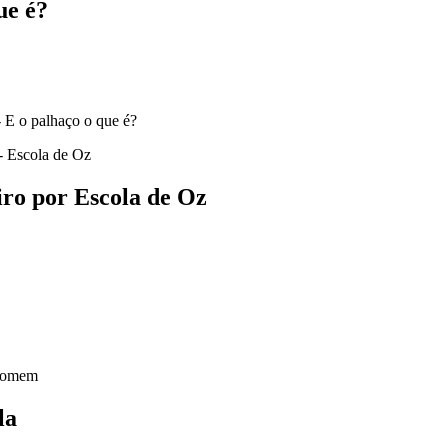
ue é?
- E o palhaço o que é?
- Escola de Oz
o por Escola de Oz
 homem
la