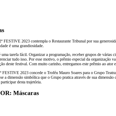
as
2º FESTIVE 2023 contempla o Restaurante Tribunal por sua generosidad
sidade é uma grandiosidade.
 é uma tarefa fácil. Organizar a programação, receber grupos de várias 
renciar tudo isso. Por esse motivo, o prêmio especial da organização v
 deste festival. Com muito carinho, entregamos este prêmio ao ator e
2º FESTIVE 2023 concede o Troféu Mauro Soares para o Grupo Teatral
va-se a dimensão simbólica que o Grupo pratica através de sua dimensã
rticipar desta trajetória.
DOR: Máscaras