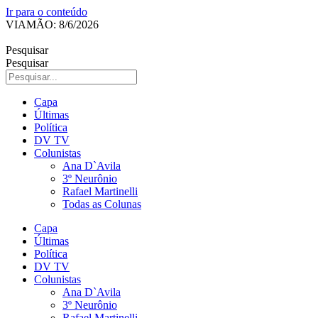
Ir para o conteúdo
VIAMÃO: 8/6/2026
Pesquisar
Pesquisar
Capa
Últimas
Política
DV TV
Colunistas
Ana D`Avila
3º Neurônio
Rafael Martinelli
Todas as Colunas
Capa
Últimas
Política
DV TV
Colunistas
Ana D`Avila
3º Neurônio
Rafael Martinelli