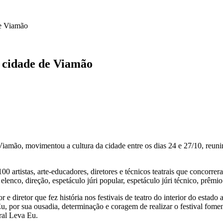
de Viamão
a cidade de Viamão
iamão, movimentou a cultura da cidade entre os dias 24 e 27/10, reuni
 artistas, arte-educadores, diretores e técnicos teatrais que concorrer
de elenco, direção, espetáculo júri popular, espetáculo júri técnico, prêmi
iretor que fez história nos festivais de teatro do interior do estado 
, por sua ousadia, determinação e coragem de realizar o festival fomen
ral Leva Eu.