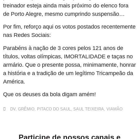
treinador esteja ainda mais próximo do elenco fora
de Porto Alegre, mesmo cumprindo suspensão…
Por fim, reforço aqui os votos postados recentemente
nas Redes Sociais:
Parabéns à nação de 3 cores pelos 121 anos de
títulos, voltas olímpicas, IMORTALIDADE e taças no
armário. Que o presente possa, minimamente, honrar
a história e a tradição de um legítimo Tricampeão da
América.
Que os deuses da bola digam amém!
DV
,
GRÊMIO
,
PITACO DO SAUL
,
SAUL TEIXEIRA
,
VIAMÃO
Participe de nossos canais e