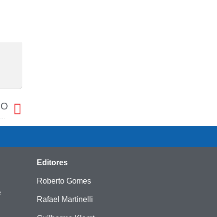
MO
CIEE-RS inicia a semana com mais de 4 mil vagas de estágio em diversas áreas
Editores
Roberto Gomes
e
Rafael Martinelli