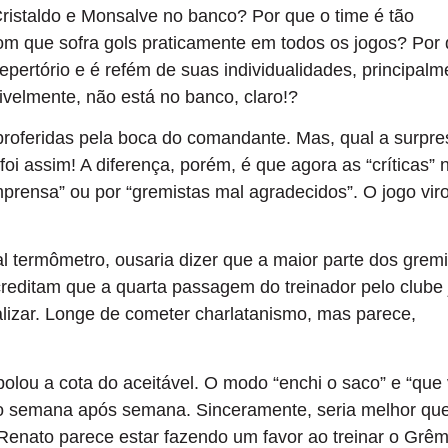
Cristaldo e Monsalve no banco? Por que o time é tão
om que sofra gols praticamente em todos os jogos? Por
epertório e é refém de suas individualidades, principalm
ivelmente, não está no banco, claro!?
proferidas pela boca do comandante. Mas, qual a surpre
 assim! A diferença, porém, é que agora as “críticas” 
mprensa” ou por “gremistas mal agradecidos”. O jogo vir
l termômetro, ousaria dizer que a maior parte dos gremi
reditam que a quarta passagem do treinador pelo clube 
alizar. Longe de cometer charlatanismo, mas parece,
polou a cota do aceitável. O modo “enchi o saco” e “que
alho semana após semana. Sinceramente, seria melhor qu
Renato parece estar fazendo um favor ao treinar o Grêm