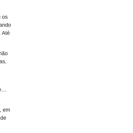
 os
uando
. Até
mão
as,
te…
s
a, em
 de