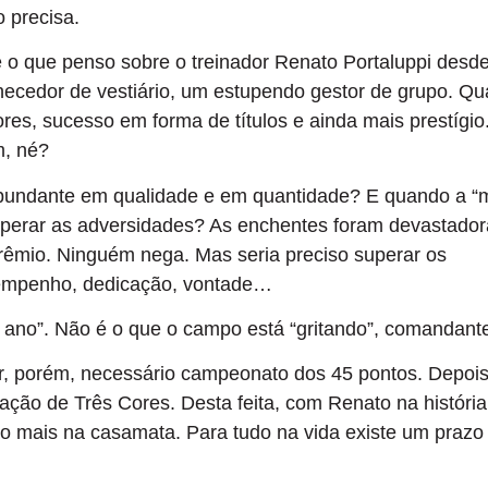
 precisa.
 que penso sobre o treinador Renato Portaluppi desde
hecedor de vestiário, um estupendo gestor de grupo. Q
res, sucesso em forma de títulos e ainda mais prestígio
m, né?
bundante em qualidade e em quantidade? E quando a “
superar as adversidades? As enchentes foram devastador
rêmio. Ninguém nega. Mas seria preciso superar os
 empenho, dedicação, vontade…
e ano”. Não é o que o campo está “gritando”, comandan
or, porém, necessário campeonato dos 45 pontos. Depoi
Nação de Três Cores. Desta feita, com Renato na históri
ão mais na casamata. Para tudo na vida existe um prazo