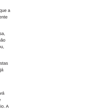
 que a
ente
sa,
não
ou,
stas
já
 vá
e
io. A