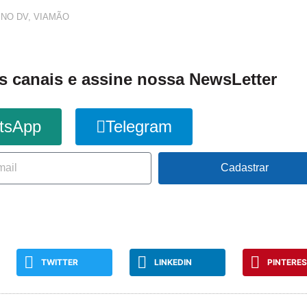
 NO DV
,
VIAMÃO
s canais e assine nossa NewsLetter
tsApp
Telegram
Cadastrar
TWITTER
LINKEDIN
PINTERE