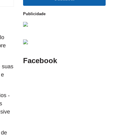
Publicidade
lo
bre
Facebook
e suas
 e
os -
s
usive
 de