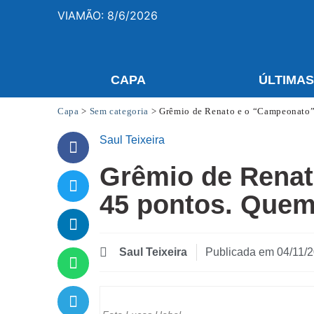
VIAMÃO: 8/6/2026
CAPA
ÚLTIMA
Capa
>
Sem categoria
>
Grêmio de Renato e o “Campeonato”
Saul Teixeira
Grêmio de Renat
45 pontos. Quem
Saul Teixeira
Publicada em
04/11/