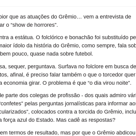
ior que as atuações do Grêmio… vem a entrevista de
r o “show de horrores”.
tra a estátua. O folclórico e bonachão foi substituído pe
aior ídolo da história do Grêmio, como sempre, fala so
 bem pouco, quase nada sobre futebol.
sa, sequer, perguntava. Surfava no folclore em busca d
s, afinal, é preciso falar também o que o torcedor quer
da economia girar. O problema é que “o dia virou noite”.
 parte dos colegas de profissão - dos quais admiro vári
nfetes” pelas perguntas jornalísticas para informar ao
cularizados”, colocados contra a torcida do Grêmio, incl
 força azul do Estado. Mas cadê as respostas?
 em termos de resultado, mas por que o Grêmio abdicou