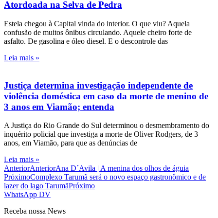
Atordoada na Selva de Pedra
Estela chegou à Capital vinda do interior. O que viu? Aquela
confusão de muitos ônibus circulando. Aquele cheiro forte de
asfalto. De gasolina e óleo diesel. E o descontrole das
Leia mais »
Justiça determina investigação independente de
violência doméstica em caso da morte de menino de
3 anos em Viamão; entenda
A Justiça do Rio Grande do Sul determinou o desmembramento do
inquérito policial que investiga a morte de Oliver Rodgers, de 3
anos, em Viamão, para que as denúncias de
Leia mais »
Anterior
Anterior
Ana D´Avila | A menina dos olhos de águia
Próximo
Complexo Tarumã será o novo espaço gastronômico e de
lazer do lago Tarumã
Próximo
WhatsApp DV
Receba nossa News