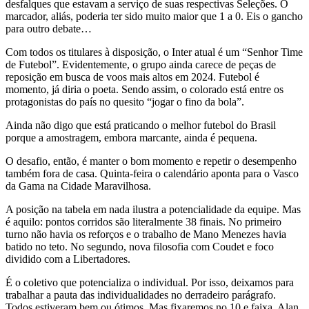
desfalques que estavam a serviço de suas respectivas Seleções. O
marcador, aliás, poderia ter sido muito maior que 1 a 0. Eis o gancho
para outro debate…
Com todos os titulares à disposição, o Inter atual é um “Senhor Time
de Futebol”. Evidentemente, o grupo ainda carece de peças de
reposição em busca de voos mais altos em 2024. Futebol é
momento, já diria o poeta. Sendo assim, o colorado está entre os
protagonistas do país no quesito “jogar o fino da bola”.
Ainda não digo que está praticando o melhor futebol do Brasil
porque a amostragem, embora marcante, ainda é pequena.
O desafio, então, é manter o bom momento e repetir o desempenho
também fora de casa. Quinta-feira o calendário aponta para o Vasco
da Gama na Cidade Maravilhosa.
A posição na tabela em nada ilustra a potencialidade da equipe. Mas
é aquilo: pontos corridos são literalmente 38 finais. No primeiro
turno não havia os reforços e o trabalho de Mano Menezes havia
batido no teto. No segundo, nova filosofia com Coudet e foco
dividido com a Libertadores.
É o coletivo que potencializa o individual. Por isso, deixamos para
trabalhar a pauta das individualidades no derradeiro parágrafo.
Todos estiveram bem ou ótimos. Mas fixaremos no 10 e faixa. Alan