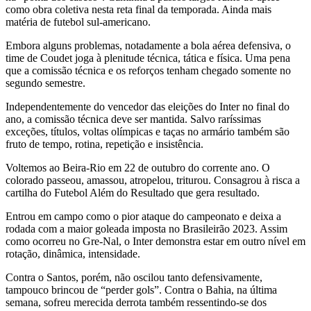
como obra coletiva nesta reta final da temporada. Ainda mais
matéria de futebol sul-americano.
Embora alguns problemas, notadamente a bola aérea defensiva, o
time de Coudet joga à plenitude técnica, tática e física. Uma pena
que a comissão técnica e os reforços tenham chegado somente no
segundo semestre.
Independentemente do vencedor das eleições do Inter no final do
ano, a comissão técnica deve ser mantida. Salvo raríssimas
exceções, títulos, voltas olímpicas e taças no armário também são
fruto de tempo, rotina, repetição e insistência.
Voltemos ao Beira-Rio em 22 de outubro do corrente ano. O
colorado passeou, amassou, atropelou, triturou. Consagrou à risca a
cartilha do Futebol Além do Resultado que gera resultado.
Entrou em campo como o pior ataque do campeonato e deixa a
rodada com a maior goleada imposta no Brasileirão 2023. Assim
como ocorreu no Gre-Nal, o Inter demonstra estar em outro nível em
rotação, dinâmica, intensidade.
Contra o Santos, porém, não oscilou tanto defensivamente,
tampouco brincou de “perder gols”. Contra o Bahia, na última
semana, sofreu merecida derrota também ressentindo-se dos