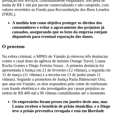
prestação dos serviços, contratualmente estipulados, sob pena de
multa de R$ 1 mil por pacote comercializado e não cumprido, com
valores revertidos ao Fundo para Reconstituição dos Bens Lesados
(FRBL).
A medida tem como objetivo proteger os direitos dos
consumidores e evitar o agravamento dos prejuízos já
causados, assegurando que os bens da empresa estejam
disponíveis para eventual reparação dos danos.
O processo
Na esfera criminal, o MPRS de Viamão já ofereceu três denúncias
contra o casal dono da agência de turismo Orange Travel, Luana
Rocha Gomes e Diego Ferreira Souza . A primeira denúncia foi
apresentada à Justiça em 21 de fevereiro (12 vítimas), a segunda em
31 de março (11 vítimas) e a terceira em 13 de junho (mais 11
vítimas). Segundo a promotora de Justiça Paula Bittencourt Orsi,
que atua em Viamão, os dois respondem pelo crime de estelionato
com fraude eletrônica e são investigados por causar prejuízos na
ordem de R$ 400 mil a 96 vítimas contabilizadas até o momento.
Os empresários foram presos em janeiro deste ano, mas
Luana recebeu o benefício de prisão domiciliar, e o Diego
teve a prisão preventiva revogada e está em liberdade