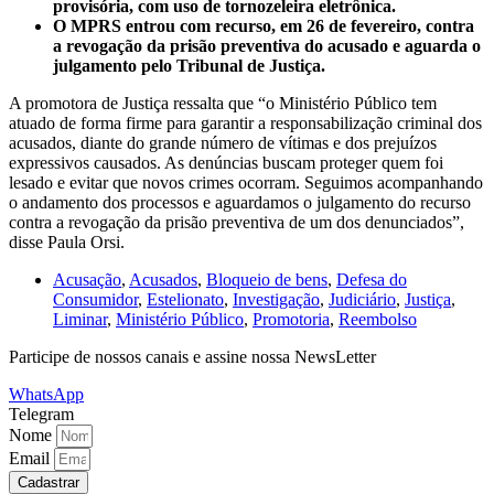
provisória, com uso de tornozeleira eletrônica.
O MPRS entrou com recurso, em 26 de fevereiro, contra
a revogação da prisão preventiva do acusado e aguarda o
julgamento pelo Tribunal de Justiça.
A promotora de Justiça ressalta que “o Ministério Público tem
atuado de forma firme para garantir a responsabilização criminal dos
acusados, diante do grande número de vítimas e dos prejuízos
expressivos causados. As denúncias buscam proteger quem foi
lesado e evitar que novos crimes ocorram. Seguimos acompanhando
o andamento dos processos e aguardamos o julgamento do recurso
contra a revogação da prisão preventiva de um dos denunciados”,
disse Paula Orsi.
Acusação
,
Acusados
,
Bloqueio de bens
,
Defesa do
Consumidor
,
Estelionato
,
Investigação
,
Judiciário
,
Justiça
,
Liminar
,
Ministério Público
,
Promotoria
,
Reembolso
Participe de nossos canais e assine nossa NewsLetter
WhatsApp
Telegram
Nome
Email
Cadastrar