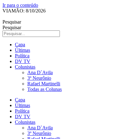
Ir para o conteúdo
VIAMÃO: 8/10/2026
Pesquisar
Pesquisar
Capa
Últimas
Política
DV TV
Colunistas
Ana D`Avila
3º Neurônio
Rafael Martinelli
Todas as Colunas
Capa
Últimas
Política
DV TV
Colunistas
Ana D`Avila
3º Neurônio
Rafael Martinelli