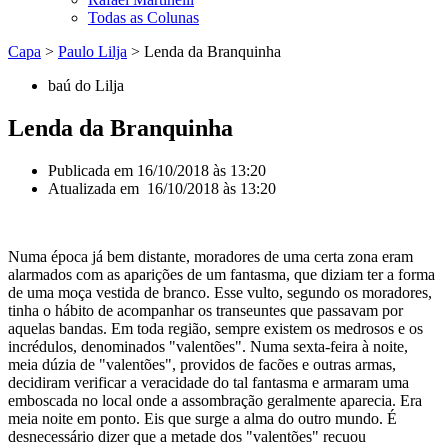
Todas as Colunas
Capa
>
Paulo Lilja
>
Lenda da Branquinha
baú do Lilja
Lenda da Branquinha
Publicada em
16/10/2018 às 13:20
Atualizada em 16/10/2018 às 13:20
Numa época já bem distante, moradores de uma certa zona eram
alarmados com as aparições de um fantasma, que diziam ter a forma
de uma moça vestida de branco. Esse vulto, segundo os moradores,
tinha o hábito de acompanhar os transeuntes que passavam por
aquelas bandas. Em toda região, sempre existem os medrosos e os
incrédulos, denominados "valentões". Numa sexta-feira à noite,
meia dúzia de "valentões", providos de facões e outras armas,
decidiram verificar a veracidade do tal fantasma e armaram uma
emboscada no local onde a assombração geralmente aparecia. Era
meia noite em ponto. Eis que surge a alma do outro mundo. É
desnecessário dizer que a metade dos "valentões" recuou