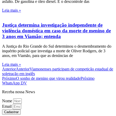
asfalto. De gasolina e óleo diesel. E o descontrole das
Leia mais »
Justiça determina investigação independente de
violência doméstica em caso da morte de menino de
3 anos em Viamão; entenda
A Justiça do Rio Grande do Sul determinou o desmembramento do
inquérito policial que investiga a morte de Oliver Rodgers, de 3
anos, em Viamão, para que as denúncias de
Leia mais »
Anterior
Anterior
Viamonenses participam de competição estadual de
soletração em inglês
Próximo
O sonho de menino que virou realidade
Próximo
WhatsApp DV
Receba nossa News
Nome
Email
Cadastrar