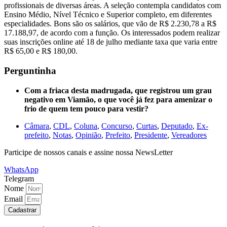
profissionais de diversas áreas. A seleção contempla candidatos com
Ensino Médio, Nível Técnico e Superior completo, em diferentes
especialidades. Bons são os salários, que vão de R$ 2.230,78 a R$
17.188,97, de acordo com a função. Os interessados podem realizar
suas inscrições online até 18 de julho mediante taxa que varia entre
R$ 65,00 e R$ 180,00.
Perguntinha
Com a friaca desta madrugada, que registrou um grau
negativo em Viamão, o que você já fez para amenizar o
frio de quem tem pouco para vestir?
Câmara
,
CDL
,
Coluna
,
Concurso
,
Curtas
,
Deputado
,
Ex-
prefeito
,
Notas
,
Opinião
,
Prefeito
,
Presidente
,
Vereadores
Participe de nossos canais e assine nossa NewsLetter
WhatsApp
Telegram
Nome
Email
Cadastrar