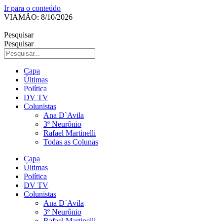
Ir para o conteúdo
VIAMÃO: 8/10/2026
Pesquisar
Pesquisar
Capa
Últimas
Política
DV TV
Colunistas
Ana D`Avila
3º Neurônio
Rafael Martinelli
Todas as Colunas
Capa
Últimas
Política
DV TV
Colunistas
Ana D`Avila
3º Neurônio
Rafael Martinelli