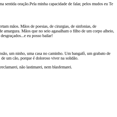
a sentida oração.Pela minha capacidade de falar, pelos mudos eu Te
tam mãos. Mãos de poesias, de cirurgias, de sinfonias, de
de amargura. Mãos que no seio agasalham o filho de um corpo alheio,
desgraçados...e eu posso bailar!
 mansão, um ninho, uma casa no caminho. Um bangalô, um grabato de
a de um cão, porque é doloroso viver na solidão.
eclamarei, não lastimarei, nem blasfemarei.