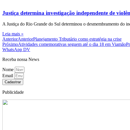
Justiça determina investigação independente de viol
A Justiça do Rio Grande do Sul determinou o desmembramento do inqué
Leia mais »
Anterior
Anterior
Planejamento Tributário como estratégia na crise
Próximo
Atividades comemorativas seguem até o dia 18 em Viamão
P
WhatsApp DV
Receba nossa News
Nome
Email
Cadastrar
Publicidade