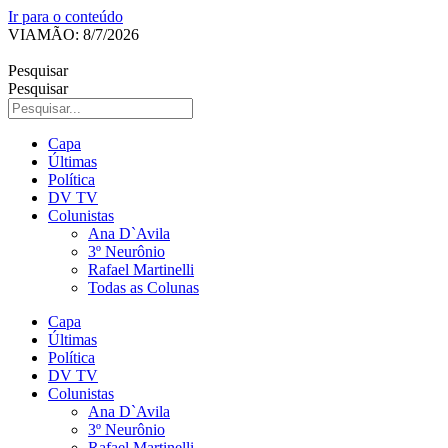
Ir para o conteúdo
VIAMÃO: 8/7/2026
Pesquisar
Pesquisar
Capa
Últimas
Política
DV TV
Colunistas
Ana D`Avila
3º Neurônio
Rafael Martinelli
Todas as Colunas
Capa
Últimas
Política
DV TV
Colunistas
Ana D`Avila
3º Neurônio
Rafael Martinelli