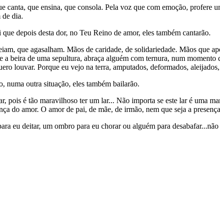
 canta, que ensina, que consola. Pela voz que com emoção, profere um
 de dia.
ei que depois desta dor, no Teu Reino de amor, eles também cantarão.
am, que agasalham. Mãos de caridade, de solidariedade. Mãos que aper
ue a beira de uma sepultura, abraça alguém com ternura, num momento 
ro louvar. Porque eu vejo na terra, amputados, deformados, aleijados, 
ão, numa outra situação, eles também bailarão.
r, pois é tão maravilhoso ter um lar... Não importa se este lar é uma
esença do amor. O amor de pai, de mãe, de irmão, nem que seja a presenç
ra eu deitar, um ombro para eu chorar ou alguém para desabafar...não r