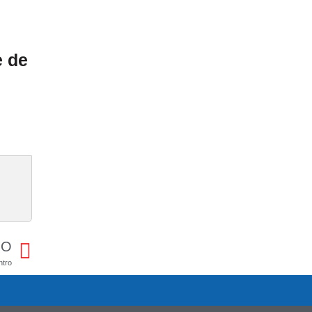
e de
MO
ntro