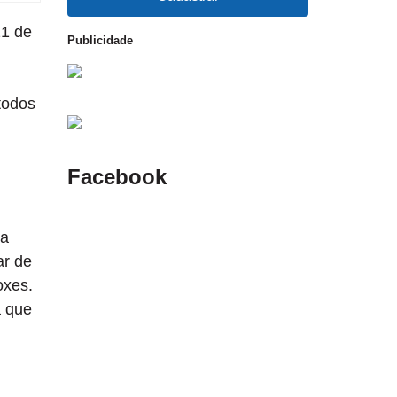
21 de
Publicidade
todos
Facebook
ia
ar de
oxes.
a que