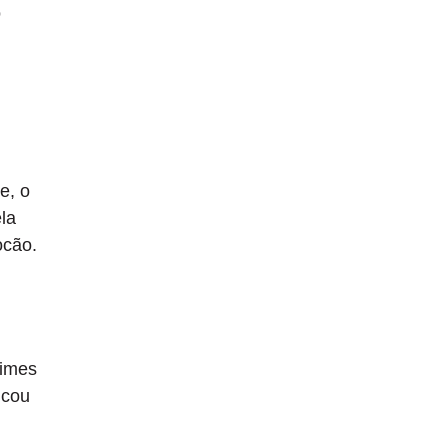
o
e, o
ela
ocão.
times
icou