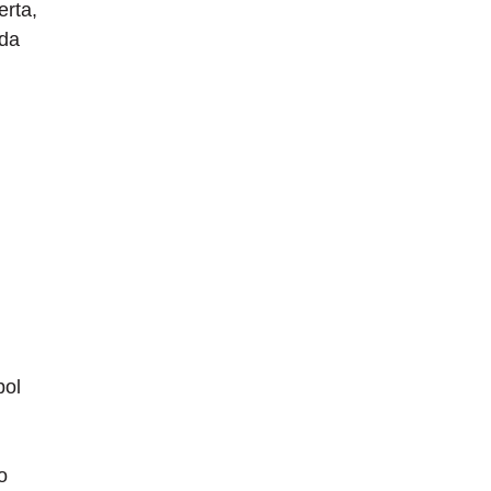
erta,
 da
bol
o