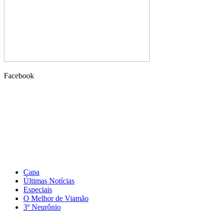
Facebook
Capa
Últimas Notícias
Especiais
O Melhor de Viamão
3º Neurônio