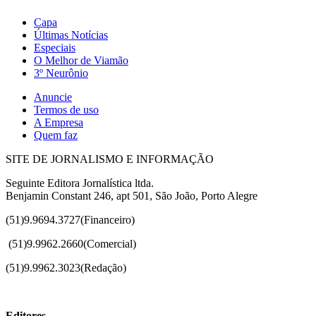
Capa
Últimas Notícias
Especiais
O Melhor de Viamão
3º Neurônio
Anuncie
Termos de uso
A Empresa
Quem faz
SITE DE JORNALISMO E INFORMAÇÃO
Seguinte Editora Jornalística ltda.
Benjamin Constant 246, apt 501, São João, Porto Alegre
(51)9.9694.3727(Financeiro)
(51)
9.9962.2660(Comercial)
(51)9.9962.3023(Redação)
Editores