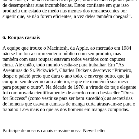
de desempenhar suas incumbências. Estou confiante em que isso
produziu um estado de medo nas mentes dos remanescentes por
sugerir que, se não forem eficientes, a vez deles também chegará”.
6. Roupas casuais
A equipe que trouxe o Macintosh, da Apple, ao mercado em 1984
não se limitou a surpreender o público com seu produto, mas
também com suas roupas: estavam todos vestidos com capuzes
cinza. Até então, todo mundo vestia-se para trabalhar. Em “As
Aventuras do Sr. Pickwick”, Charles Dickens descreve: “Primeiro,
despe o paletó preto que dura o ano todo, e enverga outro, que já
cumpriu seu dever no ano anterior, e que ele mantém à sua mesa
para poupar o outro”. Na década de 1970, a virtude do traje elegante
foi comprovada cientificamente: de acordo com o best-seller “Dress
for Success” (como vestir-se para ser bem-sucedido): as secretárias
de homens que usavam camisas de manga curta atrasavam-se para o
trabalho 12% mais do que as dos homens em mangas compridas.
Participe de nossos canais e assine nossa NewsLetter