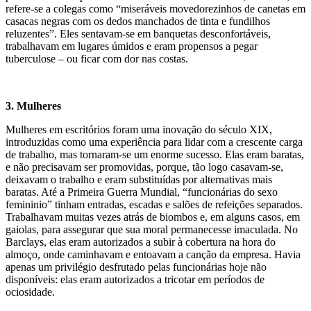
refere-se a colegas como “miseráveis movedorezinhos de canetas em
casacas negras com os dedos manchados de tinta e fundilhos
reluzentes”. Eles sentavam-se em banquetas desconfortáveis,
trabalhavam em lugares úmidos e eram propensos a pegar
tuberculose – ou ficar com dor nas costas.
3
. Mulheres
Mulheres em escritórios foram uma inovação do século XIX,
introduzidas como uma experiência para lidar com a crescente carga
de trabalho, mas tornaram-se um enorme sucesso. Elas eram baratas,
e não precisavam ser promovidas, porque, tão logo casavam-se,
deixavam o trabalho e eram substituídas por alternativas mais
baratas. Até a Primeira Guerra Mundial, “funcionárias do sexo
femininio” tinham entradas, escadas e salões de refeições separados.
Trabalhavam muitas vezes atrás de biombos e, em alguns casos, em
gaiolas, para assegurar que sua moral permanecesse imaculada. No
Barclays, elas eram autorizados a subir à cobertura na hora do
almoço, onde caminhavam e entoavam a canção da empresa. Havia
apenas um privilégio desfrutado pelas funcionárias hoje não
disponíveis: elas eram autorizados a tricotar em períodos de
ociosidade.