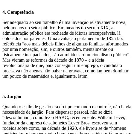
4. Competência
Ser adequado ao seu trabalho é uma invenção relativamente nova,
pelo menos no setor público. Em meados do século XIX, a
administração pública era recheada de idiotas irrecuperáveis, lá
colocados por parentes. Uma avaliação parlamentar de 1855 faz
referência “aos mais débeis filhos de algumas famílias, afortunados
por uma nomeação, sim, e outros também, mentalmente ou
fisicamente incapacitados, são admitidos ao funcionalismo público”.
Mas vieram as reformas da década de 1870 – e a ideia
revolucionária de que, para conseguir um emprego, o candidato
precisava não apenas não babar na gravata, como também dominar
um pouco de matemática e, igualmente, latim.
5. Jargão
Quando o estilo de gestão era do tipo comando e controle, não havia
necessidade de jargão. Para dispensar pessoal, não se dizia
“descontinuar”, como fez o HSBC, recentemente. William Lever,
fundador da empresa de sabonetes Lever Bros, escreveu sem
rodeios sobre como, na década de 1920, ele livrou-se de “homens
ineficientes, e homens muito bem pagos, homens idosos já incapazes