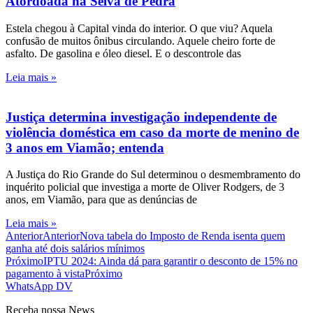
Atordoada na Selva de Pedra
Estela chegou à Capital vinda do interior. O que viu? Aquela
confusão de muitos ônibus circulando. Aquele cheiro forte de
asfalto. De gasolina e óleo diesel. E o descontrole das
Leia mais »
Justiça determina investigação independente de
violência doméstica em caso da morte de menino de
3 anos em Viamão; entenda
A Justiça do Rio Grande do Sul determinou o desmembramento do
inquérito policial que investiga a morte de Oliver Rodgers, de 3
anos, em Viamão, para que as denúncias de
Leia mais »
Anterior
Anterior
Nova tabela do Imposto de Renda isenta quem
ganha até dois salários mínimos
Próximo
IPTU 2024: Ainda dá para garantir o desconto de 15% no
pagamento à vista
Próximo
WhatsApp DV
Receba nossa News