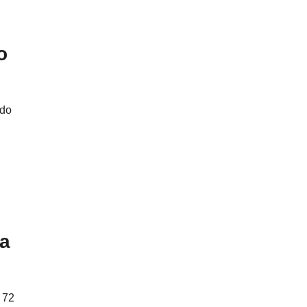
o
 do
za
 72