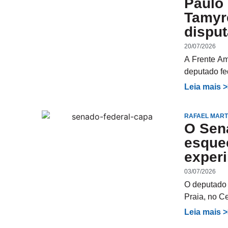
Paulo 
Tamyr
dispu
20/07/2026
A Frente Am
deputado fe
Leia mais 
RAFAEL MART
O Sena
esque
exper
03/07/2026
O deputado 
Praia, no C
Leia mais 