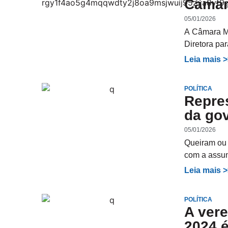
Câmar
05/01/2026
A Câmara Mu
Diretora pa
Leia mais 
POLÍTICA
Repres
da go
05/01/2026
Queiram ou 
com a assu
Leia mais 
POLÍTICA
A vere
2024 é