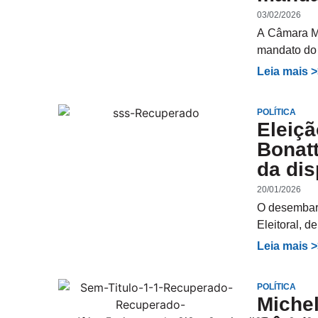
03/02/2026
A Câmara Mu
mandato do 
Leia mais 
POLÍTICA
Eleiçã
Bonatt
da dis
20/01/2026
O desembarg
Eleitoral, d
Leia mais 
POLÍTICA
Miche