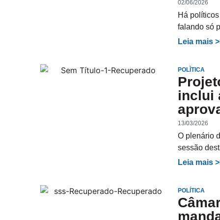
02/06/2026
Há políticos
falando só 
Leia mais 
POLÌTICA
Projet
inclui
aprov
13/03/2026
O plenário 
sessão desta
Leia mais 
POLÍTICA
Câmar
manda