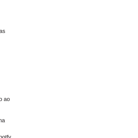
 as
o ao
na
otfy.