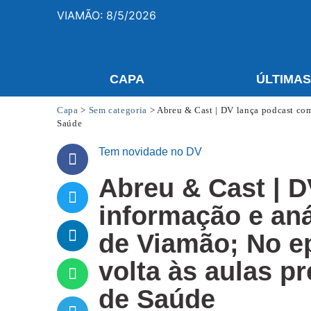
VIAMÃO: 8/5/2026
CAPA
ÚLTIMA
Capa
>
Sem categoria
>
Abreu & Cast | DV lança podcast com 
Saúde
Tem novidade no DV
Abreu & Cast | 
informação e aná
de Viamão; No ep
volta às aulas p
de Saúde