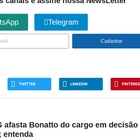
s canais e assine nossa NewsLetter
tsApp
Telegram
Cadastrar
TWITTER
LINKEDIN
PINTERE
 afasta Bonatto do cargo em decisão
; entenda