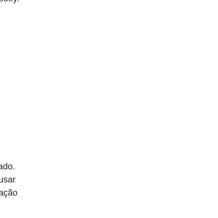
ado.
usar
mação