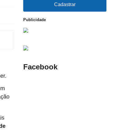
Cadastrar
Publicidade
Facebook
er.
em
ação
is
 de