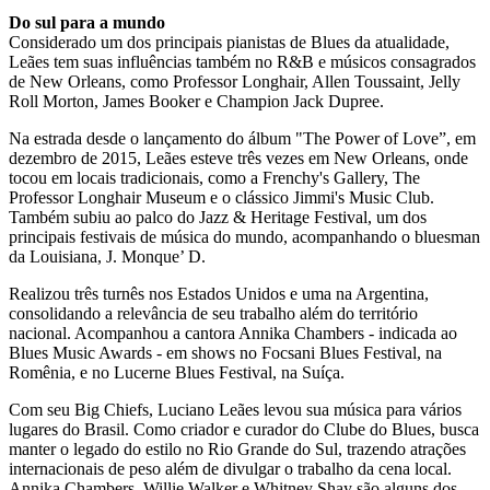
Do sul para a mundo
Considerado um dos principais pianistas de Blues da atualidade,
Leães tem suas influências também no R&B e músicos consagrados
de New Orleans, como Professor Longhair, Allen Toussaint, Jelly
Roll Morton, James Booker e Champion Jack Dupree.
Na estrada desde o lançamento do álbum "The Power of Love”, em
dezembro de 2015, Leães esteve três vezes em New Orleans, onde
tocou em locais tradicionais, como a Frenchy's Gallery, The
Professor Longhair Museum e o clássico Jimmi's Music Club.
Também subiu ao palco do Jazz & Heritage Festival, um dos
principais festivais de música do mundo, acompanhando o bluesman
da Louisiana, J. Monque’ D.
Realizou três turnês nos Estados Unidos e uma na Argentina,
consolidando a relevância de seu trabalho além do território
nacional. Acompanhou a cantora Annika Chambers - indicada ao
Blues Music Awards - em shows no Focsani Blues Festival, na
Romênia, e no Lucerne Blues Festival, na Suíça.
Com seu Big Chiefs, Luciano Leães levou sua música para vários
lugares do Brasil. Como criador e curador do Clube do Blues, busca
manter o legado do estilo no Rio Grande do Sul, trazendo atrações
internacionais de peso além de divulgar o trabalho da cena local.
Annika Chambers, Willie Walker e Whitney Shay são alguns dos