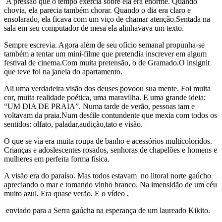
A pressão que o tempo exercia sobre ela era enorme. Quando
chovia, ela parecia também chorar. Quando o dia era claro e
ensolarado, ela ficava com um viço de chamar atenção.Sentada na
sala em seu computador de mesa ela alinhavava um texto.
Sempre escrevia. Agora além de seu oficio semanal propunha-se
também a tentar um mini-filme que pretendia inscrever em algum
festival de cinema.Com muita pretensão, o de Gramado.O insignit
que teve foi na janela do apartamento.
Ali uma verdadeira visão dos deuses povoou sua mente. Foi muita
cor, muita realidade poética, uma maravilha. E uma grande ideia:
“UM DIA DE PRAIA”. Numa tarde de verão, pessoas iam e
voltavam da praia.Num desfile contundente que mexia com todos os
sentidos: olfato, paladar,audição,tato e visão.
O que se via era muita roupa de banho e acessórios multicoloridos.
Crianças e adoslescentes rosados, senhoras de chapelões e homens e
mulheres em perfeita forma física.
A visão era do paraíso. Mas todos estavam no litoral norte gaúcho
apreciando o mar e tomando vinho branco. Na imensidão de um céu
muito azul. Era quase verão. E o vídeo ,
enviado para a Serra gaúcha na esperança de um laureado Kikito.