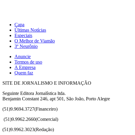
Capa
Últimas Notícias
Especiais
O Melhor de Viamão
3º Neurônio
Anuncie
Termos de uso
A Empresa
Quem faz
SITE DE JORNALISMO E INFORMAÇÃO
Seguinte Editora Jornalística ltda.
Benjamin Constant 246, apt 501, São João, Porto Alegre
(51)9.9694.3727(Financeiro)
(51)
9.9962.2660(Comercial)
(51)9.9962.3023(Redação)