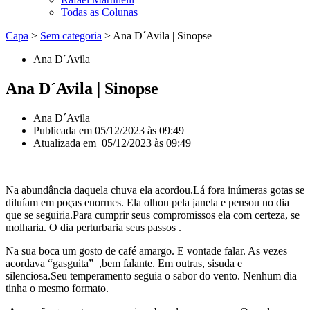
Todas as Colunas
Capa
>
Sem categoria
>
Ana D´Avila | Sinopse
Ana D´Avila
Ana D´Avila | Sinopse
Ana D´Avila
Publicada em
05/12/2023 às 09:49
Atualizada em 05/12/2023 às 09:49
Na abundância daquela chuva ela acordou.Lá fora inúmeras gotas se
diluíam em poças enormes. Ela olhou pela janela e pensou no dia
que se seguiria.Para cumprir seus compromissos ela com certeza, se
molharia. O dia perturbaria seus passos .
Na sua boca um gosto de café amargo. E vontade falar. As vezes
acordava “gasguita” ,bem falante. Em outras, sisuda e
silenciosa.Seu temperamento seguia o sabor do vento. Nenhum dia
tinha o mesmo formato.