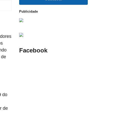
Publicidade
adores
os
Facebook
ando
 de
9 do
r de