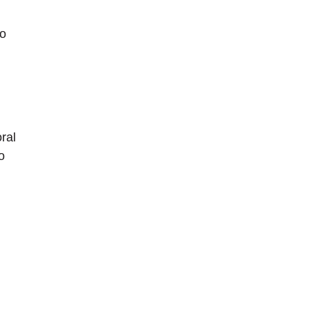
ão
ral
o