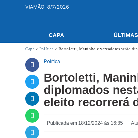
VIAMÃO: 8/7/2026
CAPA
ÚLTIMA
Capa
>
Política
>
Bortoletti, Maninho e vereadores serão dip
Política
Bortoletti, Mani
diplomados nesta
eleito recorrerá
Publicada em
18/12/2024 às 16:35
At