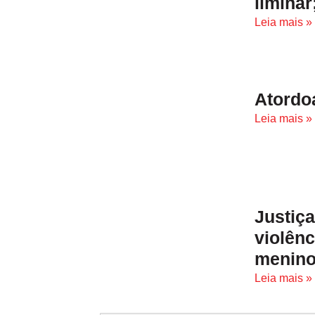
liminar
Leia mais »
Atordo
Leia mais »
Justiç
violên
menino
Leia mais »