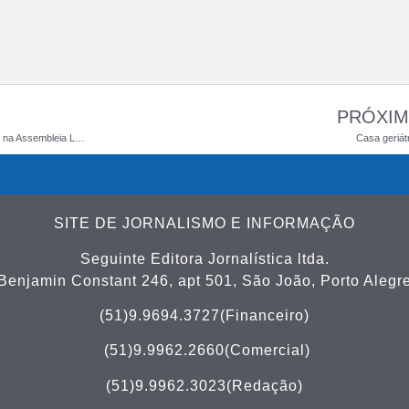
PRÓXI
MST comemora a entrega da medalha Mérito Farroupilha na Assembleia Legislativa do Rio Grande do Sul
Casa geriát
SITE DE JORNALISMO E INFORMAÇÃO
Seguinte Editora Jornalística ltda.
Benjamin Constant 246, apt 501, São João, Porto Alegr
(51)9.9694.3727(Financeiro)
(51)
9.9962.2660(Comercial)
(51)9.9962.3023(Redação)