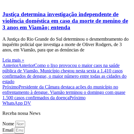
Justiça determina investigação independente de
violência doméstica em caso da morte de menino de
3 anos em Viamão; entenda
A Justiça do Rio Grande do Sul determinou o desmembramento do
inquérito policial que investiga a morte de Oliver Rodgers, de 3
anos, em Viamão, para que as denúncias de
Leia mais »
Anterior
Anterior
Como o lixo provocou o maior caos na saúde
pública de Viamão. Município chegou nesta sexta a 1.410 casos
confirmados de dengue, o maior número entre todas as cidades do
estado
Próximo
Presidente da Câmara destaca ações do município no
enfrentamento à dengue. Viamão terminou o domingo com quase
1.500 casos confirmados da doença
Próximo
WhatsApp DV
Receba nossa News
Nome
Email