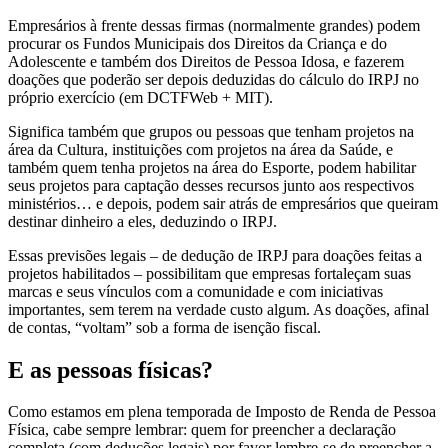
Empresários à frente dessas firmas (normalmente grandes) podem
procurar os Fundos Municipais dos Direitos da Criança e do
Adolescente e também dos Direitos de Pessoa Idosa, e fazerem
doações que poderão ser depois deduzidas do cálculo do IRPJ no
próprio exercício (em DCTFWeb + MIT).
Significa também que grupos ou pessoas que tenham projetos na
área da Cultura, instituições com projetos na área da Saúde, e
também quem tenha projetos na área do Esporte, podem habilitar
seus projetos para captação desses recursos junto aos respectivos
ministérios… e depois, podem sair atrás de empresários que queiram
destinar dinheiro a eles, deduzindo o IRPJ.
Essas previsões legais – de dedução de IRPJ para doações feitas a
projetos habilitados – possibilitam que empresas fortaleçam suas
marcas e seus vínculos com a comunidade e com iniciativas
importantes, sem terem na verdade custo algum. As doações, afinal
de contas, “voltam” sob a forma de isenção fiscal.
E as pessoas físicas?
Como estamos em plena temporada de Imposto de Renda de Pessoa
Física, cabe sempre lembrar: quem for preencher a declaração
completa (com deduções legais) por favor lembre-se de preencher a