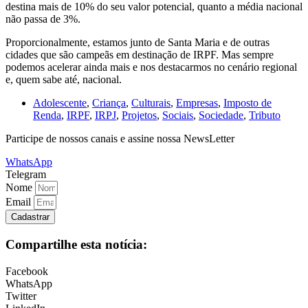
destina mais de 10% do seu valor potencial, quanto a média nacional
não passa de 3%.
Proporcionalmente, estamos junto de Santa Maria e de outras
cidades que são campeãs em destinação de IRPF. Mas sempre
podemos acelerar ainda mais e nos destacarmos no cenário regional
e, quem sabe até, nacional.
Adolescente
,
Criança
,
Culturais
,
Empresas
,
Imposto de
Renda
,
IRPF
,
IRPJ
,
Projetos
,
Sociais
,
Sociedade
,
Tributo
Participe de nossos canais e assine nossa NewsLetter
WhatsApp
Telegram
Nome
Email
Cadastrar
Compartilhe esta notícia:
Facebook
WhatsApp
Twitter