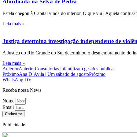
Atordoada na Selva de Pedra
Estela chegou à Capital vinda do interior. O que viu? Aquela confusão
Leia mais »
Justiça determina investigação independente de viol
A Justiça do Rio Grande do Sul determinou o desmembramento do inqué
Leia mais »
Anterior
Anterior
Consultorias infantilizam gestões públicas
Próximo
Ana D´Avila | Um sábado de agosto
Próximo
WhatsApp DV
Receba nossa News
Nome
Email
Cadastrar
Publicidade