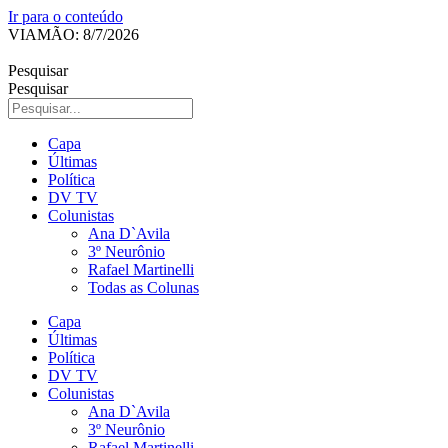
Ir para o conteúdo
VIAMÃO: 8/7/2026
Pesquisar
Pesquisar
Capa
Últimas
Política
DV TV
Colunistas
Ana D`Avila
3º Neurônio
Rafael Martinelli
Todas as Colunas
Capa
Últimas
Política
DV TV
Colunistas
Ana D`Avila
3º Neurônio
Rafael Martinelli