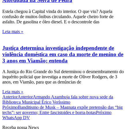
Atordoada na Selva de Pedra
Estela chegou à Capital vinda do interior. O que viu? Aquela
confusão de muitos ônibus circulando. Aquele cheiro forte de
asfalto. De gasolina e óleo diesel. E o descontrole das
Leia mais »
Justiça determina investigação independente de
violência doméstica em caso da morte de menino de
3 anos em Viamão; entenda
A Justiça do Rio Grande do Sul determinou o desmembramento do
inquérito policial que investiga a morte de Oliver Rodgers, de 3
anos, em Viamão, para que as denúncias de
Leia mais »
Anterior
Anterior
Armando Azambuja fala sobre nova sede da
Biblioteca Municipal Érico Veríssimo
Próximo
Banditismo de Musk – Magnata expõe pretensão das “big
techs”: ser governo; Entre fascistoides e borra-botas
Próximo
WhatsApp DV
Receba nossa News