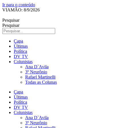
Ir para o conteúdo
VIAMÃO: 8/9/2026
Pesquisar
Pesquisar
Capa
Últimas
Política
DV TV
Colunistas
Ana D`Avila
3º Neurônio
Rafael Martinelli
Todas as Colunas
Capa
Últimas
Política
DV TV
Colunistas
Ana D`Avila
3º Neurônio
Rafael Martinelli