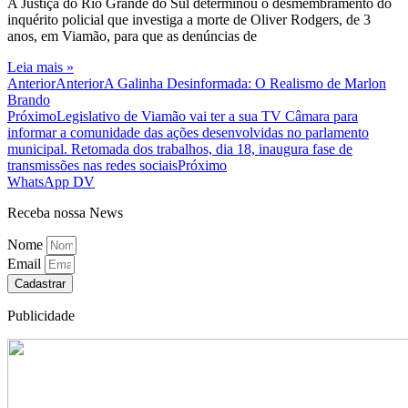
A Justiça do Rio Grande do Sul determinou o desmembramento do
inquérito policial que investiga a morte de Oliver Rodgers, de 3
anos, em Viamão, para que as denúncias de
Leia mais »
Anterior
Anterior
A Galinha Desinformada: O Realismo de Marlon
Brando
Próximo
Legislativo de Viamão vai ter a sua TV Câmara para
informar a comunidade das ações desenvolvidas no parlamento
municipal. Retomada dos trabalhos, dia 18, inaugura fase de
transmissões nas redes sociais
Próximo
WhatsApp DV
Receba nossa News
Nome
Email
Cadastrar
Publicidade