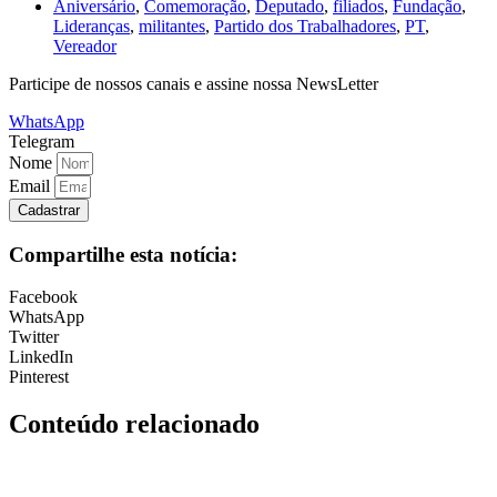
Aniversário
,
Comemoração
,
Deputado
,
filiados
,
Fundação
,
Lideranças
,
militantes
,
Partido dos Trabalhadores
,
PT
,
Vereador
Participe de nossos canais e assine nossa NewsLetter
WhatsApp
Telegram
Nome
Email
Cadastrar
Compartilhe esta notícia:
Facebook
WhatsApp
Twitter
LinkedIn
Pinterest
Conteúdo relacionado