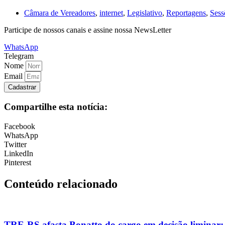
Câmara de Vereadores
,
internet
,
Legislativo
,
Reportagens
,
Sess
Participe de nossos canais e assine nossa NewsLetter
WhatsApp
Telegram
Nome
Email
Cadastrar
Compartilhe esta notícia:
Facebook
WhatsApp
Twitter
LinkedIn
Pinterest
Conteúdo relacionado
TRE-RS afasta Bonatto do cargo em decisão liminar;