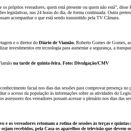
 e os próprios vereadores, quem está presente ou quem não está”, disse
legislativas, nas 24 horas do dia, de forma continuada. Outra pretensã
 possam acompanhar o que está sendo transmitido pela TV Câmara.
rtagem e o diretor do
Diário de Viamão
, Roberto Gomes de Gomes, aco
lizar investimentos em tecnologia para aumentar a segurança, a transp
Viamão
na tarde de quinta-feira. Foto: Divulgação/CMV
econhecimento facial nos dias das sessões para comprovar presença no 
itar o acesso da população às informações sobre as atividades do Legisl
os assessores dos vereadores possam acessar o plenário nos dias das se
ivo e os vereadores retomam a rotina de sessões às terças e quintas-f
sejam recebidos, pela Casa os aparelhos de televisão que devem se