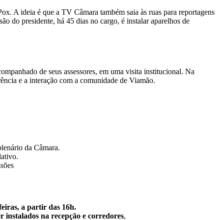
 Pox. A ideia é que a TV Câmara também saia às ruas para reportagens
o do presidente, há 45 dias no cargo, é instalar aparelhos de
mpanhado de seus assessores, em uma visita institucional. Na
arência e a interação com a comunidade de Viamão.
plenário da Câmara.
ativo.
ssões
eiras, a partir das 16h.
r instalados na recepção e corredores
,