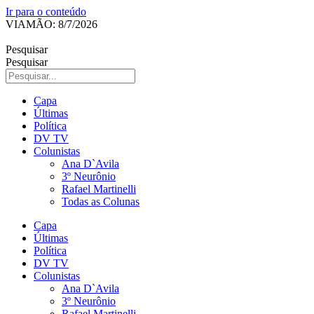
Ir para o conteúdo
VIAMÃO: 8/7/2026
Pesquisar
Pesquisar
Capa
Últimas
Política
DV TV
Colunistas
Ana D`Avila
3º Neurônio
Rafael Martinelli
Todas as Colunas
Capa
Últimas
Política
DV TV
Colunistas
Ana D`Avila
3º Neurônio
Rafael Martinelli