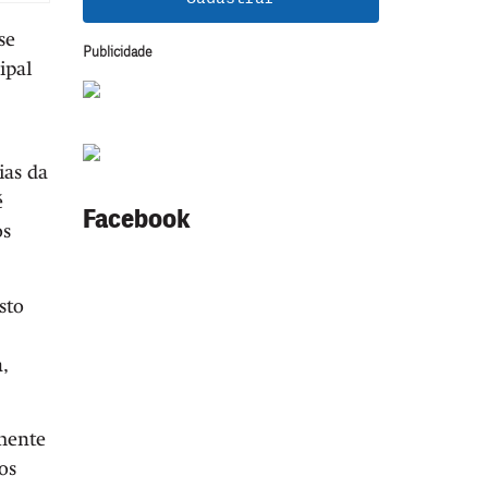
se
Publicidade
ipal
ias da
é
Facebook
os
sto
,
lmente
os