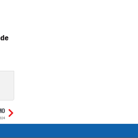
 de
MO
024