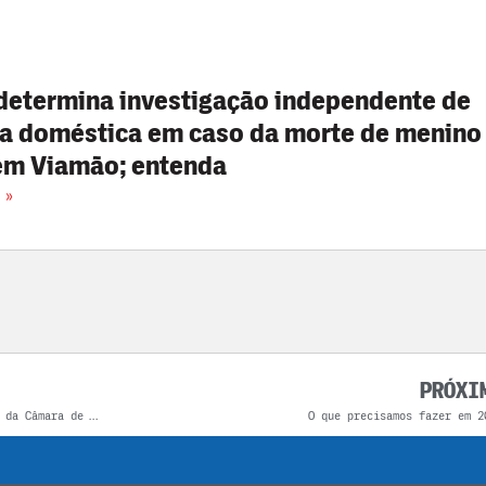
 determina investigação independente de
ia doméstica em caso da morte de menino
em Viamão; entenda
 »
PRÓXI
Luisinho do Espigão toma posse como presidente da Câmara de Viamão
O que precisamos fazer em 2