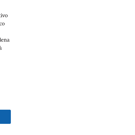
tivo
co
lena
à