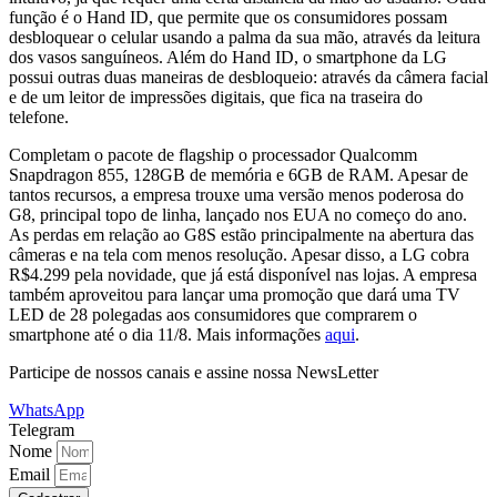
função é o Hand ID, que permite que os consumidores possam
desbloquear o celular usando a palma da sua mão, através da leitura
dos vasos sanguíneos. Além do Hand ID, o smartphone da LG
possui outras duas maneiras de desbloqueio: através da câmera facial
e de um leitor de impressões digitais, que fica na traseira do
telefone.
Completam o pacote de flagship o processador Qualcomm
Snapdragon 855, 128GB de memória e 6GB de RAM. Apesar de
tantos recursos, a empresa trouxe uma versão menos poderosa do
G8, principal topo de linha, lançado nos EUA no começo do ano.
As perdas em relação ao G8S estão principalmente na abertura das
câmeras e na tela com menos resolução. Apesar disso, a LG cobra
R$4.299 pela novidade, que já está disponível nas lojas. A empresa
também aproveitou para lançar uma promoção que dará uma TV
LED de 28 polegadas aos consumidores que comprarem o
smartphone até o dia 11/8. Mais informações
aqui
.
Participe de nossos canais e assine nossa NewsLetter
WhatsApp
Telegram
Nome
Email