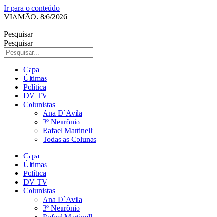
Ir para o conteúdo
VIAMÃO: 8/6/2026
Pesquisar
Pesquisar
Capa
Últimas
Política
DV TV
Colunistas
Ana D`Avila
3º Neurônio
Rafael Martinelli
Todas as Colunas
Capa
Últimas
Política
DV TV
Colunistas
Ana D`Avila
3º Neurônio
Rafael Martinelli