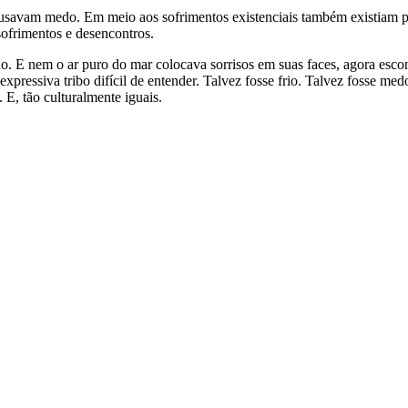
ausavam medo. Em meio aos sofrimentos existenciais também existiam pe
sofrimentos e desencontros.
ção. E nem o ar puro do mar colocava sorrisos em suas faces, agora es
pressiva tribo difícil de entender. Talvez fosse frio. Talvez fosse me
E, tão culturalmente iguais.