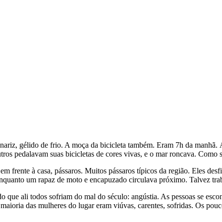
nariz, gélido de frio. A moça da bicicleta também. Eram 7h da manhã. 
tros pedalavam suas bicicletas de cores vivas, e o mar roncava. Como 
 em frente à casa, pássaros. Muitos pássaros típicos da região. Eles d
nquanto um rapaz de moto e encapuzado circulava próximo. Talvez trab
endo que ali todos sofriam do mal do século: angústia. As pessoas se 
 maioria das mulheres do lugar eram viúvas, carentes, sofridas. Os po