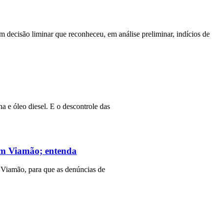
m decisão liminar que reconheceu, em análise preliminar, indícios de
a e óleo diesel. E o descontrole das
 em Viamão; entenda
 Viamão, para que as denúncias de