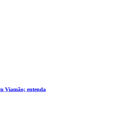
 em Viamão; entenda