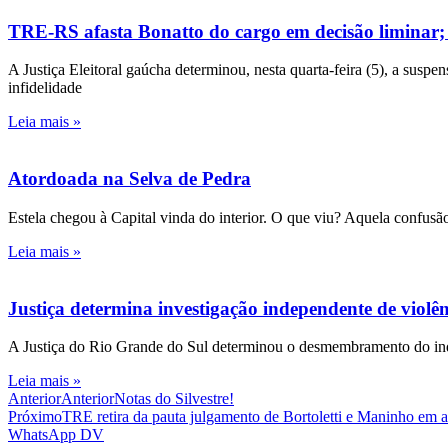
TRE-RS afasta Bonatto do cargo em decisão liminar;
A Justiça Eleitoral gaúcha determinou, nesta quarta-feira (5), a susp
infidelidade
Leia mais »
Atordoada na Selva de Pedra
Estela chegou à Capital vinda do interior. O que viu? Aquela confusão
Leia mais »
Justiça determina investigação independente de viol
A Justiça do Rio Grande do Sul determinou o desmembramento do inqué
Leia mais »
Anterior
Anterior
Notas do Silvestre!
Próximo
TRE retira da pauta julgamento de Bortoletti e Maninho em 
WhatsApp DV