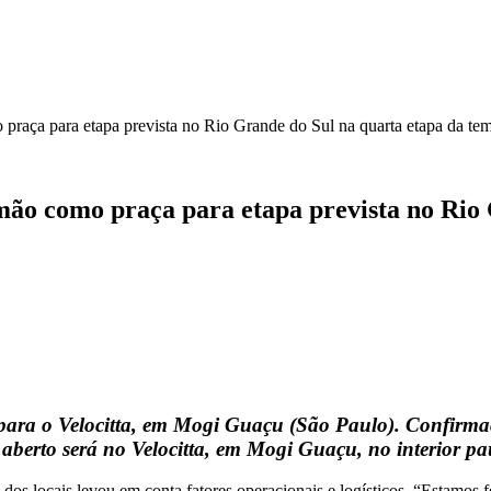
praça para etapa prevista no Rio Grande do Sul na quarta etapa da t
ão como praça para etapa prevista no Rio 
da para o Velocitta, em Mogi Guaçu (São Paulo). Confir
aberto será no Velocitta, em Mogi Guaçu, no interior pau
dos locais levou em conta fatores operacionais e logísticos. “Estamos f