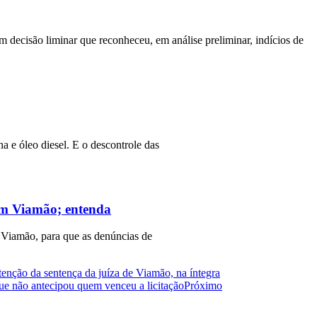
m decisão liminar que reconheceu, em análise preliminar, indícios de
a e óleo diesel. E o descontrole das
 em Viamão; entenda
 Viamão, para que as denúncias de
nção da sentença da juíza de Viamão, na íntegra
ue não antecipou quem venceu a licitação
Próximo