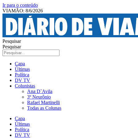
Ir para o conteúdo
VIAMÃO: 8/6/2026
Pesquisar
Pesquisar
Capa
Últimas
Política
DV TV
Colunistas
Ana D`Avila
3º Neurônio
Rafael Martinelli
Todas as Colunas
Capa
Últimas
Política
DV TV