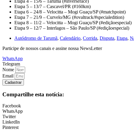
Etapa 4 – 15/6 – Tarumã (#inverserace)
Etapa 5 – 13/7 – Cascavel/PR (#160km)
Etapa 6 – 24/8 – Velocitta – Mogi Guaçu/SP (#matchpoint)
Etapa 7 – 21/9 – Curvelo/MG (#ovaltrack/#specialedition)
Etapa 8 – 11/2 – Velocitta – Mogi Guaçu/SP (#ediçãoespecial)
Etapa 9 – 12/7 – Interlagos – São Paulo/SP (#ediçãoespecial)
Autódromo de Tarumã
,
Calendário
,
Corrida
,
Disputa
,
Etapa
,
Na
Participe de nossos canais e assine nossa NewsLetter
WhatsApp
Telegram
Nome
Email
Cadastrar
Compartilhe esta notícia:
Facebook
WhatsApp
Twitter
LinkedIn
Pinterest