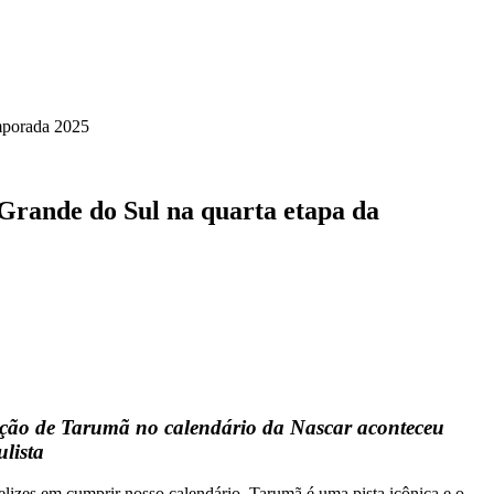
emporada 2025
Grande do Sul na quarta etapa da
mação de Tarumã no calendário da Nascar aconteceu
lista
elizes em cumprir nosso calendário. Tarumã é uma pista icônica e o