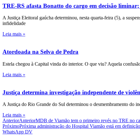
TRE-RS afasta Bonatto do cargo em decisão liminar;
A Justiça Eleitoral gaúcha determinou, nesta quarta-feira (5), a susp
infidelidade
Leia mais »
Atordoada na Selva de Pedra
Estela chegou à Capital vinda do interior. O que viu? Aquela confusão
Leia mais »
Justiça determina investigação independente de viol
A Justiça do Rio Grande do Sul determinou o desmembramento do inqué
Leia mais »
Anterior
Anterior
MDB de Viamão tem o primeiro revés no TRE no caso 
Próximo
Próxima administração do Hospital Viamão está em definição 
WhatsApp DV