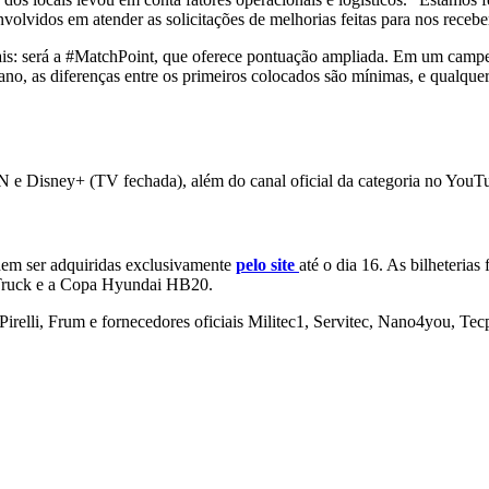
vidos em atender as solicitações de melhorias feitas para nos recebe
 mais: será a #MatchPoint, que oferece pontuação ampliada. Em um cam
e ano, as diferenças entre os primeiros colocados são mínimas, e qualqu
N e Disney+ (TV fechada), além do canal oficial da categoria no YouT
dem ser adquiridas exclusivamente
pelo site
até o dia 16. As bilheteria
Truck e a Copa Hyundai HB20.
 Pirelli, Frum e fornecedores oficiais Militec1, Servitec, Nano4you, T