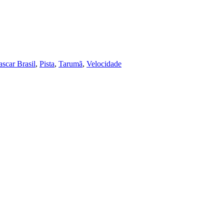
scar Brasil
,
Pista
,
Tarumã
,
Velocidade