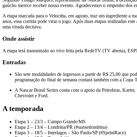
gaúcho merece receber nosso evento. Agradecemos o empenho dos envol
A etapa marcada para o Velocitta, em agosto, traz um ingrediente a
anos, essa corrida pode virar o jogo. Após duas etapas realizadas est
uma virada decisiva.
Onde assistir
A etapa terá transmissão ao vivo feita pela RedeTV (TV aberta), ESP
Entradas
São sete modalidades de ingressos a partir de R$ 25,00 que po
programação do final de semana contará também com a Copa 
A Nascar Brasil Series conta com o apoio da Petrobras, Karter,
Chevrolet e Ford.
A temporada
Etapa 1 – 23/3 – Campo Grande/MS
Etapa 2 – 13/4 – Londrina/PR (#sunsetlondrina)
Etapa 3 – 18/5 – Interlagos – São Paulo/SP (#SprintRace)