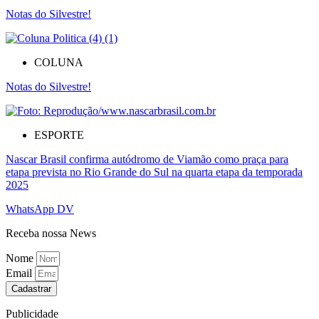
Notas do Silvestre!
COLUNA
Notas do Silvestre!
ESPORTE
Nascar Brasil confirma autódromo de Viamão como praça para
etapa prevista no Rio Grande do Sul na quarta etapa da temporada
2025
WhatsApp DV
Receba nossa News
Nome
Email
Cadastrar
Publicidade