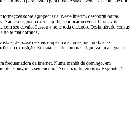
edir permissão para levá-la para uma de suas fazendas. Depois de um
informações sobre agropecuária. Neste ínterim, descobriu outras
as. Não conseguia mexer naquilo, sem ficar nervoso. O rapaz da
ia com seu cavalo. Passou a noite toda clicando. Deslumbrado com as
la noite mal dormida.
o e, de posse de suas roupas mais lindas, incluindo suas
rações da exposição. Em sua lista de compras, figurava uma “guaiaca
era frequentadora da internet. Numa manhã de domingo, em
iro de espingarda, sentenciou: “Nos encontraremos na Expointer”!