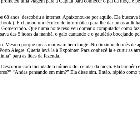
té prometeu uma viagem para a Capital para conhecer o pai da moça e p
s 68 anos, descobriu a internet. Apaixonou-se por aquilo. Ele buscava 
ebook ). E chamou um técnico de informática para lhe dar umas aulinh
 seu Gomercindo. Que numa noite resolveu domar o computador como faz
ssava das 5 horas da manhã, o galo cantando e o gaudério bocejando pe
. Mesmo porque umas moravam bem longe. No finzinho do mês de agost
to Alegre. Queria levá-la à Expointer. Para conhecê-la e curtir as at
linha” para as lides da fazenda.
o. Descobriu com facilidade o número do celular da moça. Ela também 
ueres?” “Andas pensando em mim?” Ela disse sim. Então, rápido como t