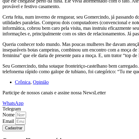
que ele chegasse perto da filha. Ele vivia atormentado com o fato. A
provável e festivo casamento.
Certa feita, num inverno de renguear, seu Gomercindo, já passando do
utilidades paralelas. Comprou dois computadores (convencional e not
informática, cobrou bem caro pela visita, mas instruiu eficazmente
informações e, principalmente com os sites de relacionamentos. Já pa
Queria conhecer todo mundo. Mas poucas mulheres lhe davam atenção
inseparáveis botas campeiras, combinou um encontro com a moça de Por
feminina” que ele daria de presente para a moça. E, um trator “top de 
Seu Gomercindo, tinha sotaque fronteiriço-castelhano bem carregad
telefonema rápido como galope de tubiano, foi categórico: “Tu me q
Crônica
,
Opinião
Participe de nossos canais e assine nossa NewsLetter
WhatsApp
Telegram
Nome
Email
Cadastrar