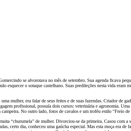
 Gomercindo se alvorotava no mês de setembro. Sua agenda ficava pequ
 não esquecer o sotaque castelhano. Suas predileções nesta vida eram mu
ma mulher, era falar de seus feitos e de suas fazendas. Criador de gado
bagagem profissional, possuía dois cursos: veterinária e agronomia. Um
a campeira. No outro lado, fotos de cavalos e um troféu estilo “Freio d
ita “churumela” de mulher. Divorciou-se da primeira. Casou com a se
eadas, certo dia, conheceu uma gaúcha especial. Mas esta moça era de f