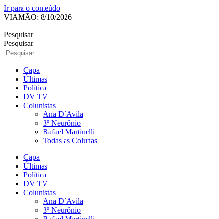
Ir para o conteúdo
VIAMÃO: 8/10/2026
Pesquisar
Pesquisar
Capa
Últimas
Política
DV TV
Colunistas
Ana D`Avila
3º Neurônio
Rafael Martinelli
Todas as Colunas
Capa
Últimas
Política
DV TV
Colunistas
Ana D`Avila
3º Neurônio
Rafael Martinelli