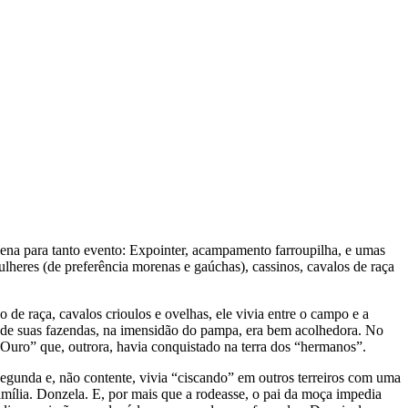
ena para tanto evento: Expointer, acampamento farroupilha, e umas
lheres (de preferência morenas e gaúchas), cassinos, cavalos de raça
 de raça, cavalos crioulos e ovelhas, ele vivia entre o campo e a
a de suas fazendas, na imensidão do pampa, era bem acolhedora. No
e Ouro” que, outrora, havia conquistado na terra dos “hermanos”.
gunda e, não contente, vivia “ciscando” em outros terreiros com uma
amília. Donzela. E, por mais que a rodeasse, o pai da moça impedia