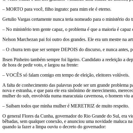
– MORTO para você, filho ingrato: para mim ele é eterno.
Getulio Vargas certamente nunca teria nomeado para o ministério do
– No ministério tem gente capaz, o problema é que a maioria é capaz 
Nelson Marchezan pai foi outro dos grandes. Ele era um mestre na art
– O churra tem que ser sempre DEPOIS do discurso, e nunca antes, p
Ibsen Pinheiro também sempre foi ligeiro. Candidato a reeleição a dep
de hora de pedir voto, e largou na frente:
– VOCÊS só falam comigo em tempo de eleição, eleitores volúveis.
A falta de conhecimento das palavras pode ser um grande problema par
nova e estranha, e que para ele era sinônimo de merecimento, merece
mulher do sub, envolvida numa maracutaia cavernosa, o homem viu a 
– Saibam todos que minha mulher é MERETRIZ de muito respeito.
O general Flores da Cunha, governador do Rio Grande do Sul, era vici
bêbadas, sem qualquer conexão, e anunciou uma novidade maluca na re
quando ia fazer a limpa ouviu o decreto do governador: