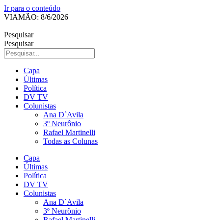
Ir para o conteúdo
VIAMÃO: 8/6/2026
Pesquisar
Pesquisar
Capa
Últimas
Política
DV TV
Colunistas
Ana D`Avila
3º Neurônio
Rafael Martinelli
Todas as Colunas
Capa
Últimas
Política
DV TV
Colunistas
Ana D`Avila
3º Neurônio
Rafael Martinelli