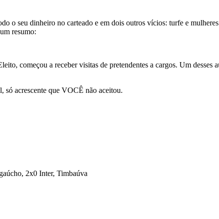
do o seu dinheiro no carteado e em dois outros vícios: turfe e mulhere
 num resumo:
Eleito, começou a receber visitas de pretendentes a cargos. Um desses 
mal, só acrescente que VOCÊ não aceitou.
 gaúcho, 2x0 Inter, Timbaúva