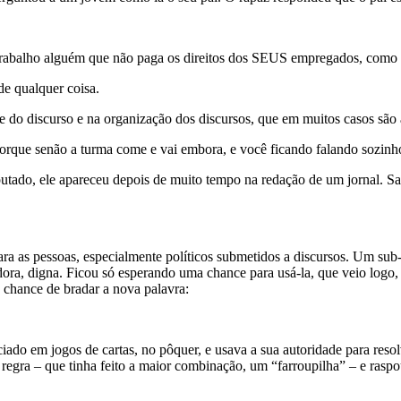
 trabalho alguém que não paga os direitos dos SEUS empregados, como 
de qualquer coisa.
e do discurso e na organização dos discursos, que em muitos casos são
orque senão a turma come e vai embora, e você ficando falando sozinh
utado, ele apareceu depois de muito tempo na redação de um jornal. Sab
a as pessoas, especialmente políticos submetidos a discursos. Um sub-pr
dora, digna. Ficou só esperando uma chance para usá-la, que veio log
chance de bradar a nova palavra:
ado em jogos de cartas, no pôquer, e usava a sua autoridade para resol
gra – que tinha feito a maior combinação, um “farroupilha” – e raspou