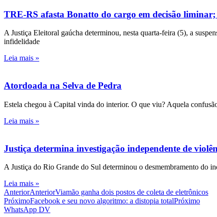
TRE-RS afasta Bonatto do cargo em decisão liminar;
A Justiça Eleitoral gaúcha determinou, nesta quarta-feira (5), a susp
infidelidade
Leia mais »
Atordoada na Selva de Pedra
Estela chegou à Capital vinda do interior. O que viu? Aquela confusão
Leia mais »
Justiça determina investigação independente de viol
A Justiça do Rio Grande do Sul determinou o desmembramento do inqué
Leia mais »
Anterior
Anterior
Viamão ganha dois postos de coleta de eletrônicos
Próximo
Facebook e seu novo algoritmo: a distopia total
Próximo
WhatsApp DV