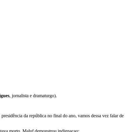
igues
, jornalista e dramaturgo).
residência da república no final do ano, vamos dessa vez falar de
stava morto. Maluf demonstrou indignaçao: