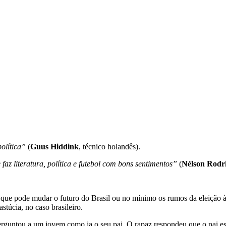
olítica”
(
Guus Hiddink
, técnico holandês).
faz literatura, política e futebol com bons sentimentos”
(
Nélson Rodr
e pode mudar o futuro do Brasil ou no mínimo os rumos da eleição à p
stúcia, no caso brasileiro.
perguntou a um jovem como ia o seu pai. O rapaz respondeu que o pai e