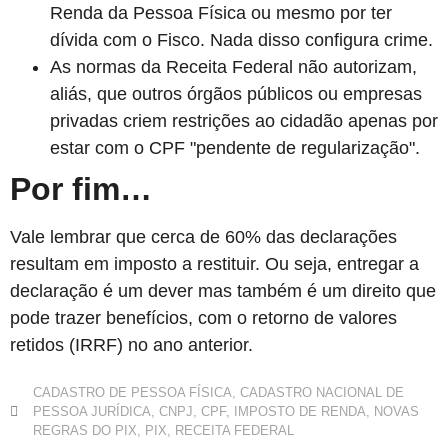
Renda da Pessoa Física ou mesmo por ter
dívida com o Fisco. Nada disso configura crime.
As normas da Receita Federal não autorizam,
aliás, que outros órgãos públicos ou empresas
privadas criem restrições ao cidadão apenas por
estar com o CPF "pendente de regularização".
Por fim…
Vale lembrar que cerca de 60% das declarações
resultam em imposto a restituir. Ou seja, entregar a
declaração é um dever mas também é um direito que
pode trazer benefícios, com o retorno de valores
retidos (IRRF) no ano anterior.
CADASTRO DE PESSOA FÍSICA
,
CADASTRO NACIONAL DE
PESSOA JURÍDICA
,
CNPJ
,
CPF
,
IMPOSTO DE RENDA
,
NOVAS
REGRAS DO PIX
,
PIX
,
RECEITA FEDERAL