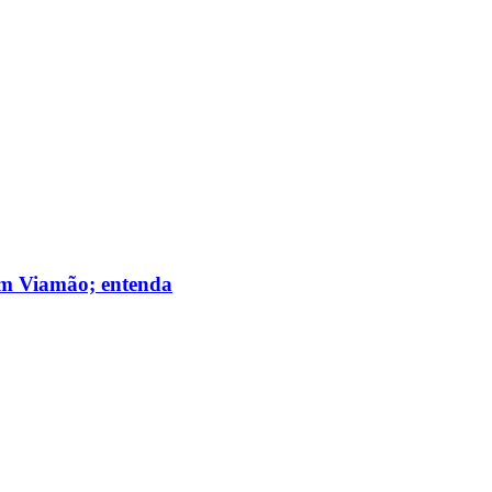
 em Viamão; entenda