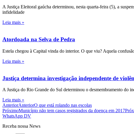
A Justiça Eleitoral gaúcha determinou, nesta quarta-feira (5), a susp
infidelidade
Leia mais »
Atordoada na Selva de Pedra
Estela chegou à Capital vinda do interior. O que viu? Aquela confusão
Leia mais »
Justiça determina investigação independente de viol
A Justiça do Rio Grande do Sul determinou o desmembramento do inqué
Leia mais »
Anterior
Anterior
O que está rolando nas escolas
Próximo
Município não tem casos registrados da doença em 2017
Pró
WhatsApp DV
Receba nossa News