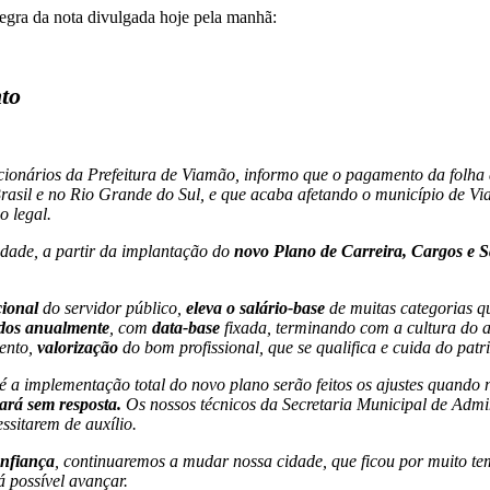
tegra da nota divulgada hoje pela manhã:
to
cionários da Prefeitura de Viamão, informo que o pagamento da folha 
 Brasil e no Rio Grande do Sul, e que acaba afetando o município de 
o legal.
idade, a partir da implantação do
novo Plano de Carreira, Cargos e S
cional
do servidor público,
eleva o salário-base
de muitas categorias q
ados anualmente
, com
data-base
fixada, terminando com a cultura do 
mento,
valorização
do bom profissional, que se qualifica e cuida do pa
 a implementação total do novo plano serão feitos os ajustes quando 
ará sem resposta.
Os nossos técnicos da Secretaria Municipal de Admin
ssitarem de auxílio.
nfiança
, continuaremos a mudar nossa cidade, que ficou por muito tem
á possível avançar.