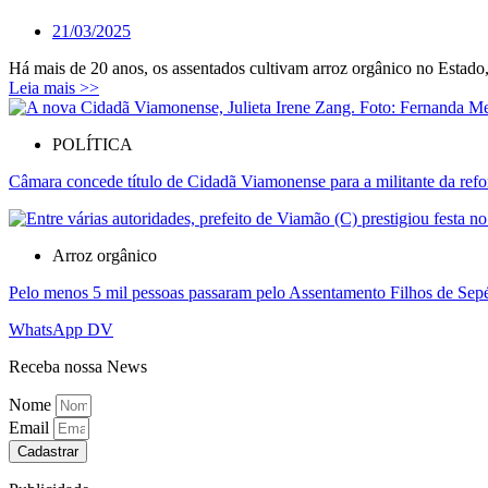
21/03/2025
Há mais de 20 anos, os assentados cultivam arroz orgânico no Estado,
Leia mais >>
POLÍTICA
Câmara concede título de Cidadã Viamonense para a militante da reform
Arroz orgânico
Pelo menos 5 mil pessoas passaram pelo Assentamento Filhos de Sepé 
WhatsApp DV
Receba nossa News
Nome
Email
Cadastrar