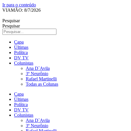
Ir para o conteúdo
VIAMÃO: 8/7/2026
Pesquisar
Pesquisar
Capa
Últimas
Política
DV TV
Colunistas
Ana D`Avila
3º Neurônio
Rafael Martinelli
Todas as Colunas
Capa
Últimas
Política
DV TV
Colunistas
Ana D`Avila
3º Neurônio
Rafael Martinelli