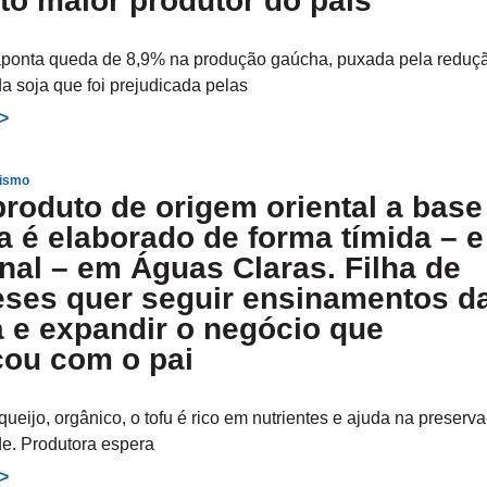
to maior produtor do país
aponta queda de 8,9% na produção gaúcha, puxada pela reduç
da soja que foi prejudicada pelas
>>
ismo
produto de origem oriental a base
a é elaborado de forma tímida – e
nal – em Águas Claras. Filha de
eses quer seguir ensinamentos d
a e expandir o negócio que
ou com o pai
ueijo, orgânico, o tofu é rico em nutrientes e ajuda na preserv
e. Produtora espera
>>