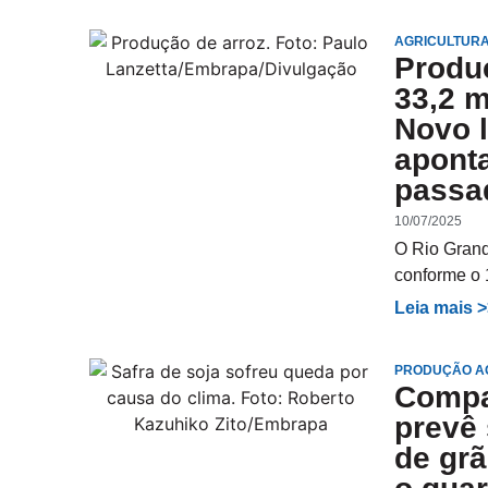
AGRICULTUR
Produ
33,2 m
Novo l
aponta
passa
10/07/2025
O Rio Grand
conforme o 
Leia mais 
PRODUÇÃO A
Compa
prevê 
de grã