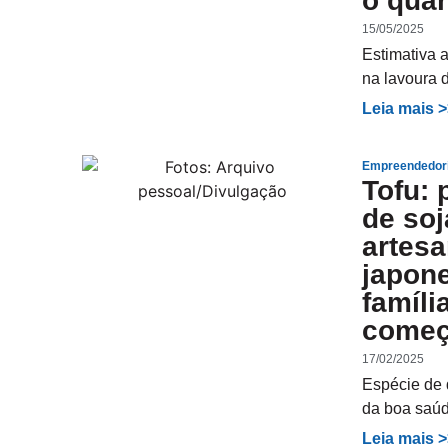
o quar
15/05/2025
Estimativa 
na lavoura 
Leia mais 
Empreendedor
Tofu: 
de soj
artesa
japon
famíli
começ
17/02/2025
Espécie de q
da boa saúd
Leia mais 