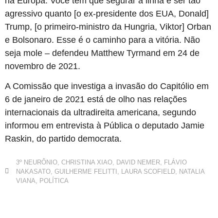
na Europa. Você tem que segurar a linha e ser tão
agressivo quanto [o ex-presidente dos EUA, Donald]
Trump, [o primeiro-ministro da Hungria, Viktor] Orban
e Bolsonaro. Esse é o caminho para a vitória. Não
seja mole – defendeu Matthew Tyrmand em 24 de
novembro de 2021.
A Comissão que investiga a invasão do Capitólio em
6 de janeiro de 2021 está de olho nas relações
internacionais da ultradireita americana, segundo
informou em entrevista à Pública o deputado Jamie
Raskin, do partido democrata.
3º NEURÔNIO
,
CHRISTINA XIAO
,
DAVID NEMER
,
FLÁVIO
NAKASATO
,
GUILHERME FELITTI
,
LAURA SCOFIELD
,
NATALIA
VIANA
,
POLÍTICA