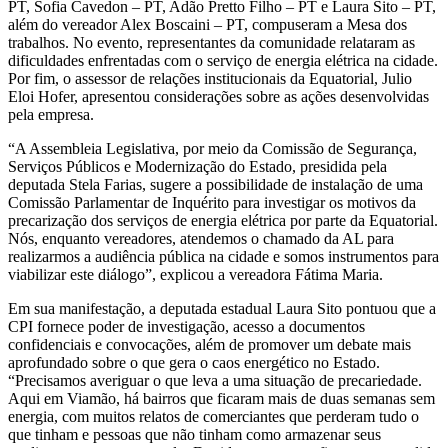
PT, Sofia Cavedon – PT, Adão Pretto Filho – PT e Laura Sito – PT,
além do vereador Alex Boscaini – PT, compuseram a Mesa dos
trabalhos. No evento, representantes da comunidade relataram as
dificuldades enfrentadas com o serviço de energia elétrica na cidade.
Por fim, o assessor de relações institucionais da Equatorial, Julio
Eloi Hofer, apresentou considerações sobre as ações desenvolvidas
pela empresa.
“A Assembleia Legislativa, por meio da Comissão de Segurança,
Serviços Públicos e Modernização do Estado, presidida pela
deputada Stela Farias, sugere a possibilidade de instalação de uma
Comissão Parlamentar de Inquérito para investigar os motivos da
precarização dos serviços de energia elétrica por parte da Equatorial.
Nós, enquanto vereadores, atendemos o chamado da AL para
realizarmos a audiência pública na cidade e somos instrumentos para
viabilizar este diálogo”, explicou a vereadora Fátima Maria.
Em sua manifestação, a deputada estadual Laura Sito pontuou que a
CPI fornece poder de investigação, acesso a documentos
confidenciais e convocações, além de promover um debate mais
aprofundado sobre o que gera o caos energético no Estado.
“Precisamos averiguar o que leva a uma situação de precariedade.
Aqui em Viamão, há bairros que ficaram mais de duas semanas sem
energia, com muitos relatos de comerciantes que perderam tudo o
que tinham e pessoas que não tinham como armazenar seus