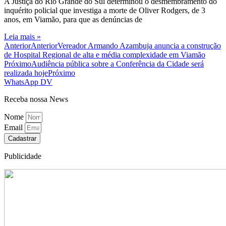
A Justiça do Rio Grande do Sul determinou o desmembramento do
inquérito policial que investiga a morte de Oliver Rodgers, de 3
anos, em Viamão, para que as denúncias de
Leia mais »
Anterior
Anterior
Vereador Armando Azambuja anuncia a construção
de Hospital Regional de alta e média complexidade em Viamão
Próximo
Audiência pública sobre a Conferência da Cidade será
realizada hoje
Próximo
WhatsApp DV
Receba nossa News
Nome
Email
Cadastrar
Publicidade