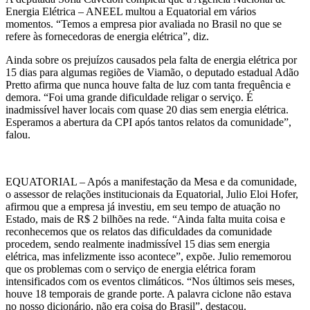
Energia Elétrica – ANEEL multou a Equatorial em vários
momentos. “Temos a empresa pior avaliada no Brasil no que se
refere às fornecedoras de energia elétrica”, diz.
Ainda sobre os prejuízos causados pela falta de energia elétrica por
15 dias para algumas regiões de Viamão, o deputado estadual Adão
Pretto afirma que nunca houve falta de luz com tanta frequência e
demora. “Foi uma grande dificuldade religar o serviço. É
inadmissível haver locais com quase 20 dias sem energia elétrica.
Esperamos a abertura da CPI após tantos relatos da comunidade”,
falou.
EQUATORIAL – Após a manifestação da Mesa e da comunidade,
o assessor de relações institucionais da Equatorial, Julio Eloi Hofer,
afirmou que a empresa já investiu, em seu tempo de atuação no
Estado, mais de R$ 2 bilhões na rede. “Ainda falta muita coisa e
reconhecemos que os relatos das dificuldades da comunidade
procedem, sendo realmente inadmissível 15 dias sem energia
elétrica, mas infelizmente isso acontece”, expõe. Julio rememorou
que os problemas com o serviço de energia elétrica foram
intensificados com os eventos climáticos. “Nos últimos seis meses,
houve 18 temporais de grande porte. A palavra ciclone não estava
no nosso dicionário, não era coisa do Brasil”, destacou.