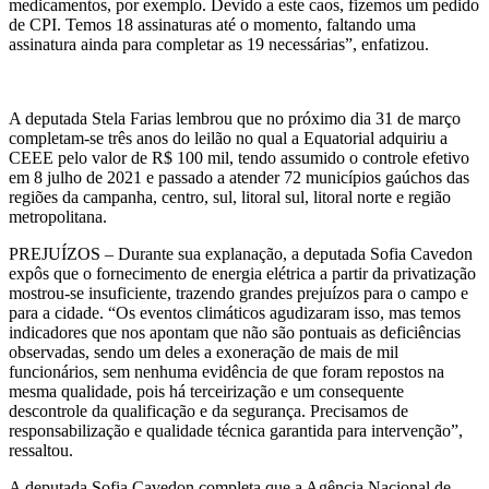
medicamentos, por exemplo. Devido a este caos, fizemos um pedido
de CPI. Temos 18 assinaturas até o momento, faltando uma
assinatura ainda para completar as 19 necessárias”, enfatizou.
A deputada Stela Farias lembrou que no próximo dia 31 de março
completam-se três anos do leilão no qual a Equatorial adquiriu a
CEEE pelo valor de R$ 100 mil, tendo assumido o controle efetivo
em 8 julho de 2021 e passado a atender 72 municípios gaúchos das
regiões da campanha, centro, sul, litoral sul, litoral norte e região
metropolitana.
PREJUÍZOS – Durante sua explanação, a deputada Sofia Cavedon
expôs que o fornecimento de energia elétrica a partir da privatização
mostrou-se insuficiente, trazendo grandes prejuízos para o campo e
para a cidade. “Os eventos climáticos agudizaram isso, mas temos
indicadores que nos apontam que não são pontuais as deficiências
observadas, sendo um deles a exoneração de mais de mil
funcionários, sem nenhuma evidência de que foram repostos na
mesma qualidade, pois há terceirização e um consequente
descontrole da qualificação e da segurança. Precisamos de
responsabilização e qualidade técnica garantida para intervenção”,
ressaltou.
A deputada Sofia Cavedon completa que a Agência Nacional de