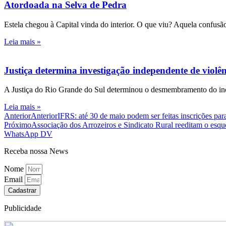
Atordoada na Selva de Pedra
Estela chegou à Capital vinda do interior. O que viu? Aquela confusão
Leia mais »
Justiça determina investigação independente de viol
A Justiça do Rio Grande do Sul determinou o desmembramento do inqué
Leia mais »
Anterior
Anterior
IFRS: até 30 de maio podem ser feitas inscrições p
Próximo
Associação dos Arrozeiros e Sindicato Rural reeditam o esqu
WhatsApp DV
Receba nossa News
Nome
Email
Cadastrar
Publicidade