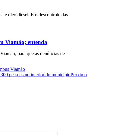
a e óleo diesel. E o descontrole das
 em Viamão; entenda
 Viamão, para que as denúncias de
Campus Viamão
 300 pessoas no interior do município
Próximo