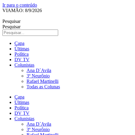
Ir para o conteúdo
VIAMÃO: 8/9/2026
Pesquisar
Pesquisar
Capa
Últimas
Política
DV TV
Colunistas
Ana D`Avila
3º Neurônio
Rafael Martinelli
Todas as Colunas
Capa
Últimas
Política
DV TV
Colunistas
Ana D`Avila
3º Neurônio
Rafael Martinelli