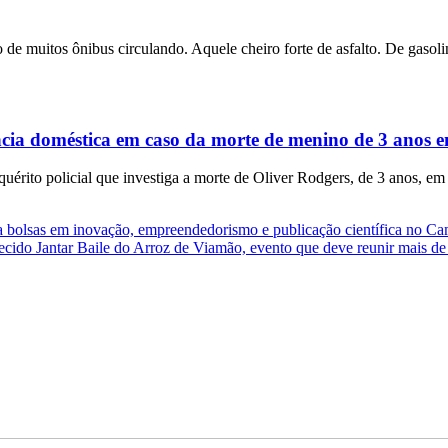
 de muitos ônibus circulando. Aquele cheiro forte de asfalto. De gasolin
ência doméstica em caso da morte de menino de 3 anos
rito policial que investiga a morte de Oliver Rodgers, de 3 anos, em
ara bolsas em inovação, empreendedorismo e publicação científica no 
ecido Jantar Baile do Arroz de Viamão, evento que deve reunir mais de