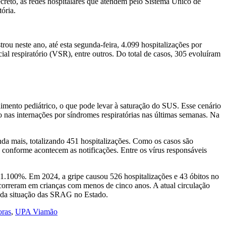
decreto, as redes hospitalares que atendem pelo Sistema Único de
ória.
trou neste ano, até esta segunda-feira, 4.099 hospitalizações por
l respiratório (VSR), entre outros. Do total de casos, 305 evoluíram
dimento pediátrico, o que pode levar à saturação do SUS. Esse cenário
 nas internações por síndromes respiratórias nas últimas semanas. Na
nda mais, totalizando 451 hospitalizações. Como os casos são
 conforme acontecem as notificações. Entre os vírus responsáveis
1.100%. Em 2024, a gripe causou 526 hospitalizações e 43 óbitos no
 ocorreram em crianças com menos de cinco anos. A atual circulação
to da situação das SRAG no Estado.
ras
,
UPA Viamão