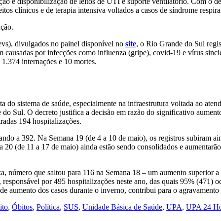
ação e disponibilização de leitos de UTI e suporte ventilatório. Com o 
os clínicos e de terapia intensiva voltados a casos de síndrome respirat
ação.
vs), divulgados no painel disponível no
site
, o Rio Grande do Sul regis
usadas por infecções como influenza (gripe), covid-19 e vírus sincicia
s 1.374 internações e 10 mortes.
 do sistema de saúde, especialmente na infraestrutura voltada ao aten
 Sul. O decreto justifica a decisão em razão do significativo aumento
radas 194 hospitalizações.
ando a 392. Na Semana 19 (de 4 a 10 de maio), os registros subiram ai
a 20 (de 11 a 17 de maio) ainda estão sendo consolidados e aumentarão
nza, número que saltou para 116 na Semana 18 – um aumento superior a 
R), responsável por 495 hospitalizações neste ano, das quais 95% (471)
al de aumento dos casos durante o inverno, contribui para o agravamen
ito
,
Óbitos
,
Política
,
SUS
,
Unidade Básica de Saúde
,
UPA
,
UPA 24 Ho