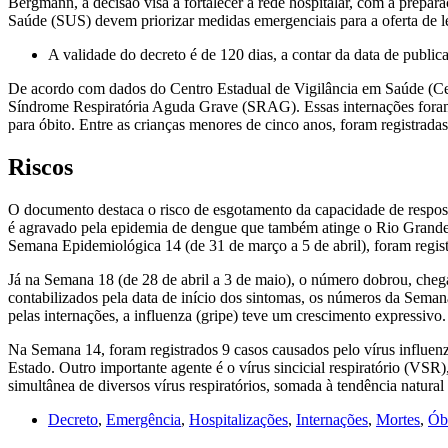
Bergmann, a decisão visa a fortalecer a rede hospitalar, com a prepar
Saúde (SUS) devem priorizar medidas emergenciais para a oferta de leit
A validade do decreto é de 120 dias, a contar da data de public
De acordo com dados do Centro Estadual de Vigilância em Saúde (Ce
Síndrome Respiratória Aguda Grave (SRAG). Essas internações foram ca
para óbito. Entre as crianças menores de cinco anos, foram registrada
Riscos
O documento destaca o risco de esgotamento da capacidade de resposta
é agravado pela epidemia de dengue que também atinge o Rio Grande do
Semana Epidemiológica 14 (de 31 de março a 5 de abril), foram regist
Já na Semana 18 (de 28 de abril a 3 de maio), o número dobrou, cheg
contabilizados pela data de início dos sintomas, os números da Seman
pelas internações, a influenza (gripe) teve um crescimento expressivo.
Na Semana 14, foram registrados 9 casos causados pelo vírus influe
Estado. Outro importante agente é o vírus sincicial respiratório (VS
simultânea de diversos vírus respiratórios, somada à tendência natur
Decreto
,
Emergência
,
Hospitalizações
,
Internações
,
Mortes
,
Ób