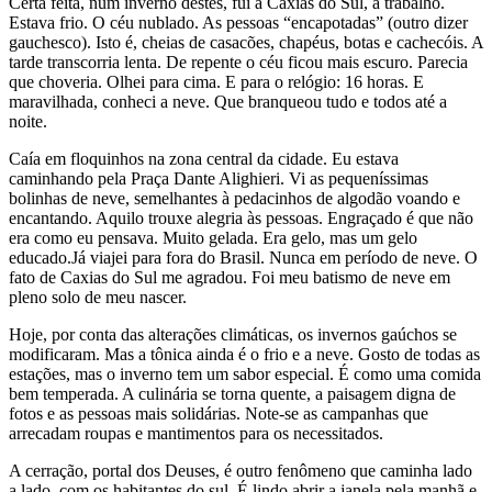
Certa feita, num inverno destes, fui à Caxias do Sul, a trabalho.
Estava frio. O céu nublado. As pessoas “encapotadas” (outro dizer
gauchesco). Isto é, cheias de casacões, chapéus, botas e cachecóis. A
tarde transcorria lenta. De repente o céu ficou mais escuro. Parecia
que choveria. Olhei para cima. E para o relógio: 16 horas. E
maravilhada, conheci a neve. Que branqueou tudo e todos até a
noite.
Caía em floquinhos na zona central da cidade. Eu estava
caminhando pela Praça Dante Alighieri. Vi as pequeníssimas
bolinhas de neve, semelhantes à pedacinhos de algodão voando e
encantando. Aquilo trouxe alegria às pessoas. Engraçado é que não
era como eu pensava. Muito gelada. Era gelo, mas um gelo
educado.Já viajei para fora do Brasil. Nunca em período de neve. O
fato de Caxias do Sul me agradou. Foi meu batismo de neve em
pleno solo de meu nascer.
Hoje, por conta das alterações climáticas, os invernos gaúchos se
modificaram. Mas a tônica ainda é o frio e a neve. Gosto de todas as
estações, mas o inverno tem um sabor especial. É como uma comida
bem temperada. A culinária se torna quente, a paisagem digna de
fotos e as pessoas mais solidárias. Note-se as campanhas que
arrecadam roupas e mantimentos para os necessitados.
A cerração, portal dos Deuses, é outro fenômeno que caminha lado
a lado, com os habitantes do sul. É lindo abrir a janela pela manhã e