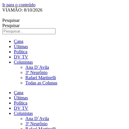
Ir para o conteúdo
VIAMÃO: 8/10/2026
Pesquisar
Pesquisar
Capa
Últimas
Política
DV TV
Colunistas
Ana D`Avila
3º Neurônio
Rafael Martinelli
Todas as Colunas
Capa
Últimas
Política
DV TV
Colunistas
Ana D`Avila
3º Neurônio
Rafael Martinelli