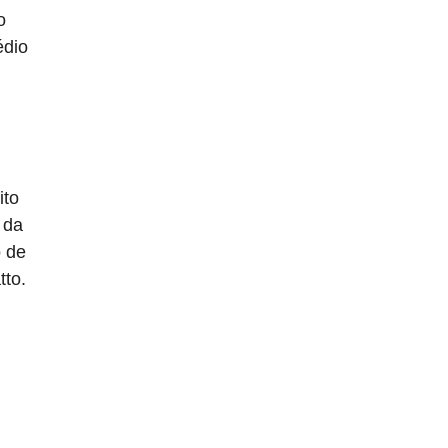
o
édio
ito
 da
o de
tto.