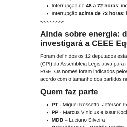
Interrupção de
48 a 72 horas
: i
Interrupção
acima de 72 horas
:
-.-.-.-.-.-.-.-
Ainda sobre energia: 
investigará a CEEE Eq
Foram definidos os 12 deputados esta
(CPI) da Assembleia Legislativa para 
RGE. Os nomes foram indicados pelos 
acordo com o tamanho dos partidos no
Quem faz parte
PT
- Miguel Rossetto, Jeferson 
PP
- Marcus Vinícius e Issur Koc
MDB
– Luciano Silveira