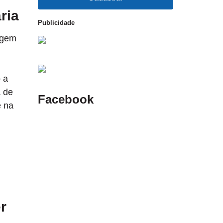
ria
Publicidade
agem
 a
a de
Facebook
e na
r