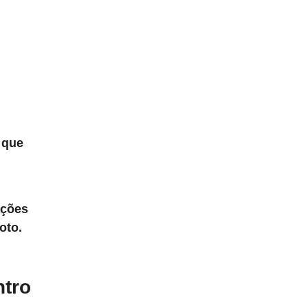
 que
ações
oto.
ntro