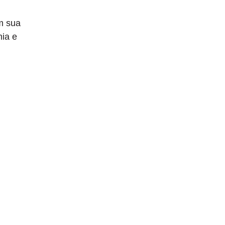
m sua
mia e