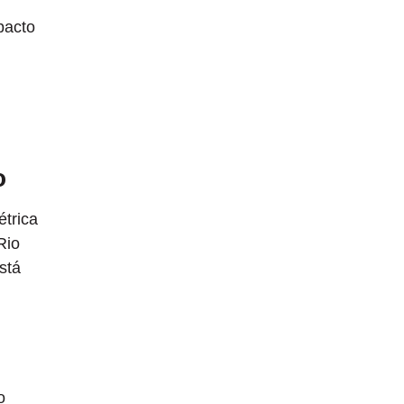
pacto
o
étrica
Rio
stá
o