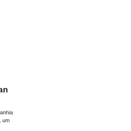
an
panhia
, um