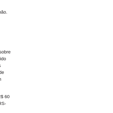
mão.
 sobre
tido
s
de
m
R$ 60
RS-