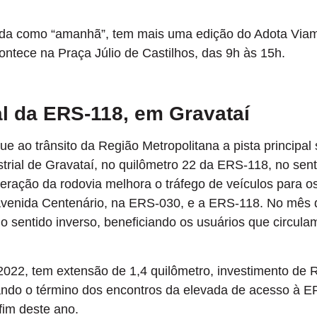
ida como “amanhã”, tem mais uma edição do Adota Via
ntece na Praça Júlio de Castilhos, das 9h às 15h.
al da ERS-118, em Gravataí
e ao trânsito da Região Metropolitana a pista principal
ustrial de Gravataí, no quilômetro 22 da ERS-118, no sen
eração da rodovia melhora o tráfego de veículos para o
Avenida Centenário, na ERS-030, e a ERS-118. No mês 
o no sentido inverso, beneficiando os usuários que circula
 2022, tem extensão de 1,4 quilômetro, investimento de 
stando o término dos encontros da elevada de acesso à E
fim deste ano.